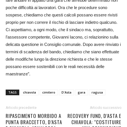
fare andare in appalto una gara che avrebbe determinato non
poche difficoltà ai lavoratori. Ora che le procedure sono
sospese, chiediamo che questi calcoli possano essere rivisti
proprio per non correre il rischio di lasciare indietro qualcuno.
Ci aspettiamo, a ogni modo, che il sindaco ma, soprattutto,
l’assessore competente, Giovanni Iacono, ci relazionino sulla
delicata questione in Consiglio comunale. Dopo avere rinviato i
termini di scadenza del bando, chiediamo che siano effettuate
delle modifiche lungo la direzione richiesta e che le stesse
possano essere sostenibili con le reali necessità delle
maestranze”.
TAGS
chiavola
cimitero
D'Asta
gara
ragusa
Articolo precedente
Articolo successivo
RIPASCIMENTO MORBIDO A
RECOVERY FUND, D’ASTA E
PUNTA BRACCETTO, D’ASTA
CHIAVOLA: “COSTITUIRE