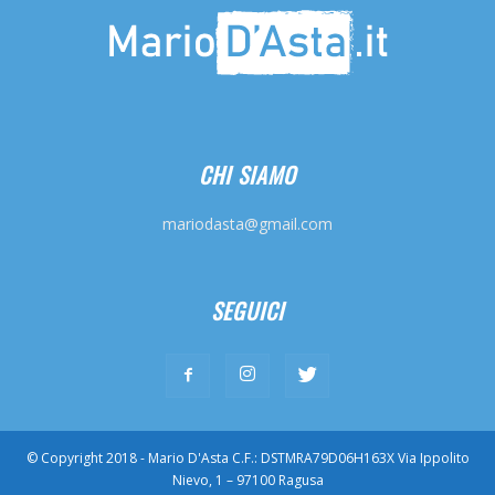
CHI SIAMO
mariodasta@gmail.com
SEGUICI
© Copyright 2018 - Mario D'Asta C.F.: DSTMRA79D06H163X Via Ippolito
Nievo, 1 – 97100 Ragusa