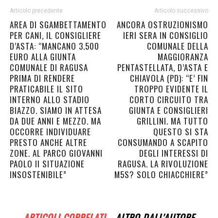
Articolo precedente
Articolo successivo
AREA DI SGAMBETTAMENTO
ANCORA OSTRUZIONISMO
PER CANI, IL CONSIGLIERE
IERI SERA IN CONSIGLIO
D’ASTA: “MANCANO 3.500
COMUNALE DELLA
EURO ALLA GIUNTA
MAGGIORANZA
COMUNALE DI RAGUSA
PENTASTELLATA, D’ASTA E
PRIMA DI RENDERE
CHIAVOLA (PD): “E’ FIN
PRATICABILE IL SITO
TROPPO EVIDENTE IL
INTERNO ALLO STADIO
CORTO CIRCUITO TRA
BIAZZO. SIAMO IN ATTESA
GIUNTA E CONSIGLIERI
DA DUE ANNI E MEZZO. MA
GRILLINI. MA TUTTO
OCCORRE INDIVIDUARE
QUESTO SI STA
PRESTO ANCHE ALTRE
CONSUMANDO A SCAPITO
ZONE. AL PARCO GIOVANNI
DEGLI INTERESSI DI
PAOLO II SITUAZIONE
RAGUSA. LA RIVOLUZIONE
INSOSTENIBILE”
M5S? SOLO CHIACCHIERE”
ARTICOLI CORRELATI
ALTRO DALL'AUTORE