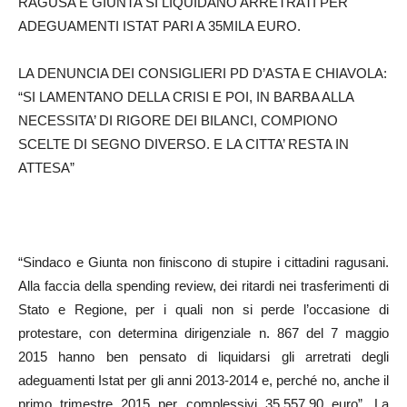
RAGUSA E GIUNTA SI LIQUIDANO ARRETRATI PER
ADEGUAMENTI ISTAT PARI A 35MILA EURO.
LA DENUNCIA DEI CONSIGLIERI PD D’ASTA E CHIAVOLA:
“SI LAMENTANO DELLA CRISI E POI, IN BARBA ALLA
NECESSITA’ DI RIGORE DEI BILANCI, COMPIONO
SCELTE DI SEGNO DIVERSO. E LA CITTA’ RESTA IN
ATTESA”
“Sindaco e Giunta non finiscono di stupire i cittadini ragusani.
Alla faccia della spending review, dei ritardi nei trasferimenti di
Stato e Regione, per i quali non si perde l’occasione di
protestare, con determina dirigenziale n. 867 del 7 maggio
2015 hanno ben pensato di liquidarsi gli arretrati degli
adeguamenti Istat per gli anni 2013-2014 e, perché no, anche il
primo trimestre 2015 per complessivi 35.557,90 euro”. La