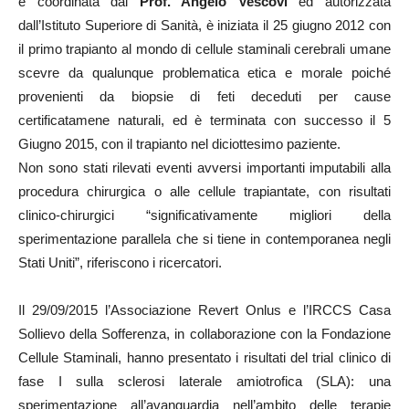
e coordinata dal
Prof. Angelo Vescovi
ed autorizzata
dall’Istituto Superiore di Sanità, è iniziata il 25 giugno 2012 con
il primo trapianto al mondo di cellule staminali cerebrali umane
scevre da qualunque problematica etica e morale poiché
provenienti da biopsie di feti deceduti per cause
certificatamene naturali, ed è terminata con successo il 5
Giugno 2015, con il trapianto nel diciottesimo paziente.
Non sono stati rilevati eventi avversi importanti imputabili alla
procedura chirurgica o alle cellule trapiantate, con risultati
clinico-chirurgici “significativamente migliori della
sperimentazione parallela che si tiene in contemporanea negli
Stati Uniti”, riferiscono i ricercatori.
Il 29/09/2015 l’Associazione Revert Onlus e l’IRCCS Casa
Sollievo della Sofferenza, in collaborazione con la Fondazione
Cellule Staminali, hanno presentato i risultati del trial clinico di
fase I sulla sclerosi laterale amiotrofica (SLA): una
sperimentazione all’avanguardia nell’ambito delle terapie