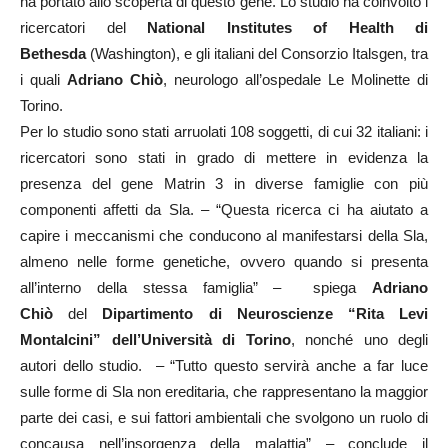
ha portato allo scoperta di questo gene. Lo studio ha coinvolto i
ricercatori del
National Institutes of Health di
Bethesda
(Washington), e gli italiani del Consorzio Italsgen, tra
i quali
Adriano Chiò
, neurologo all’ospedale Le Molinette di
Torino.
Per lo studio sono stati arruolati 108 soggetti, di cui 32 italiani: i
ricercatori sono stati in grado di mettere in evidenza la
presenza del gene Matrin 3 in diverse famiglie con più
componenti affetti da Sla. – “Questa ricerca ci ha aiutato a
capire i meccanismi che conducono al manifestarsi della Sla,
almeno nelle forme genetiche, ovvero quando si presenta
all’interno della stessa famiglia” – spiega
Adriano
Chiò
del
Dipartimento di Neuroscienze “Rita Levi
Montalcini” dell’Università di Torino
, nonché uno degli
autori dello studio. – “Tutto questo servirà anche a far luce
sulle forme di Sla non ereditaria, che rappresentano la maggior
parte dei casi, e sui fattori ambientali che svolgono un ruolo di
concausa nell’insorgenza della malattia” – conclude il