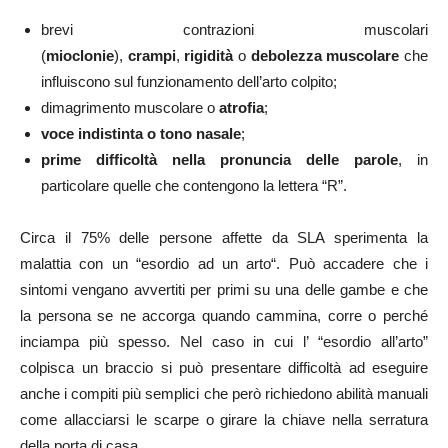
brevi contrazioni muscolari
(
mioclonie
),
crampi
,
rigidità
o
debolezza muscolare
che
influiscono sul funzionamento dell’arto colpito;
dimagrimento muscolare o
atrofia
;
voce indistinta o tono nasale
;
prime difficoltà nella pronuncia delle parole
, in
particolare quelle che contengono la lettera “R”.
Circa il 75% delle persone affette da SLA sperimenta la
malattia con un “esordio ad un arto“. Può accadere che i
sintomi vengano avvertiti per primi su una delle gambe e che
la persona se ne accorga quando cammina, corre o perché
inciampa più spesso. Nel caso in cui l’ “esordio all’arto”
colpisca un braccio si può presentare difficoltà ad eseguire
anche i compiti più semplici che però richiedono abilità manuali
come allacciarsi le scarpe o girare la chiave nella serratura
della porta di casa.