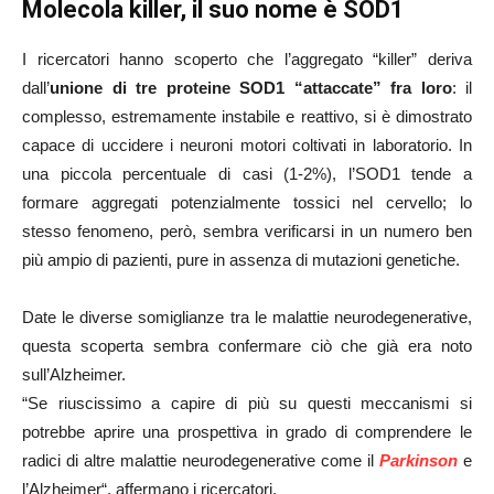
Molecola killer, il suo nome è SOD1
I ricercatori hanno scoperto che l’aggregato “killer” deriva
dall’
unione di tre proteine SOD1 “attaccate” fra loro
: il
complesso, estremamente instabile e reattivo, si è dimostrato
capace di uccidere i neuroni motori coltivati in laboratorio. In
una piccola percentuale di casi (1-2%), l’SOD1 tende a
formare aggregati potenzialmente tossici nel cervello; lo
stesso fenomeno, però, sembra verificarsi in un numero ben
più ampio di pazienti, pure in assenza di mutazioni genetiche.
Date le diverse somiglianze tra le malattie neurodegenerative,
questa scoperta sembra confermare ciò che già era noto
sull’Alzheimer.
“Se riuscissimo a capire di più su questi meccanismi si
potrebbe aprire una prospettiva in grado di comprendere le
radici di altre malattie neurodegenerative come il
Parkinson
e
l’Alzheimer“, affermano i ricercatori.