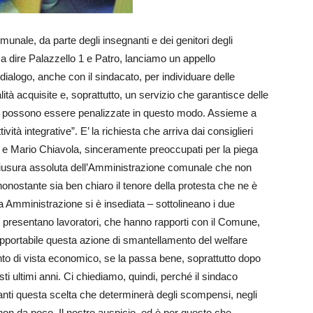
munale, da parte degli insegnanti e dei genitori degli
e a dire Palazzello 1 e Patro, lanciamo un appello
dialogo, anche con il sindacato, per individuare delle
tà acquisite e, soprattutto, un servizio che garantisce delle
on possono essere penalizzate in questo modo. Assieme a
vità integrative”. E’ la richiesta che arriva dai consiglieri
 e Mario Chiavola, sinceramente preoccupati per la piega
chiusura assoluta dell’Amministrazione comunale che non
o nonostante sia ben chiaro il tenore della protesta che ne è
a Amministrazione si è insediata – sottolineano i due
 presentano lavoratori, che hanno rapporti con il Comune,
pportabile questa azione di smantellamento del welfare
to di vista economico, se la passa bene, soprattutto dopo
ti ultimi anni. Ci chiediamo, quindi, perché il sindaco
vanti questa scelta che determinerà degli scompensi, negli
i, non da poco. Il nostro auspicio, ed è per questo che