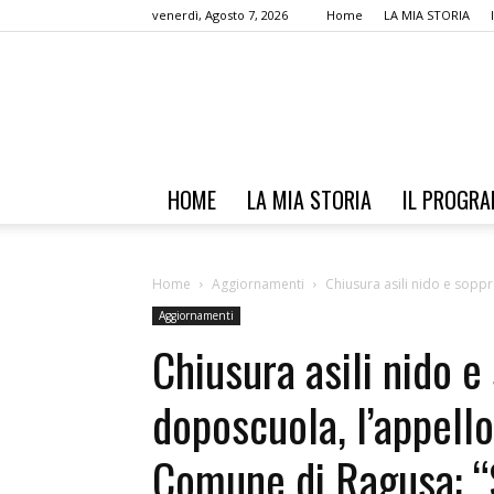
venerdì, Agosto 7, 2026
Home
LA MIA STORIA
HOME
LA MIA STORIA
IL PROGR
Home
Aggiornamenti
Chiusura asili nido e sopp
Aggiornamenti
Chiusura asili nido e
doposcuola, l’appello
Comune di Ragusa: “