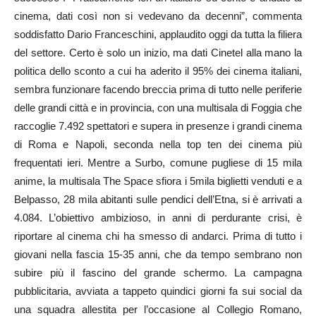
cinema, dati così non si vedevano da decenni”, commenta
soddisfatto Dario Franceschini, applaudito oggi da tutta la filiera
del settore. Certo è solo un inizio, ma dati Cinetel alla mano la
politica dello sconto a cui ha aderito il 95% dei cinema italiani,
sembra funzionare facendo breccia prima di tutto nelle periferie
delle grandi città e in provincia, con una multisala di Foggia che
raccoglie 7.492 spettatori e supera in presenze i grandi cinema
di Roma e Napoli, seconda nella top ten dei cinema più
frequentati ieri. Mentre a Surbo, comune pugliese di 15 mila
anime, la multisala The Space sfiora i 5mila biglietti venduti e a
Belpasso, 28 mila abitanti sulle pendici dell’Etna, si è arrivati a
4.084. L’obiettivo ambizioso, in anni di perdurante crisi, è
riportare al cinema chi ha smesso di andarci. Prima di tutto i
giovani nella fascia 15-35 anni, che da tempo sembrano non
subire più il fascino del grande schermo. La campagna
pubblicitaria, avviata a tappeto quindici giorni fa sui social da
una squadra allestita per l’occasione al Collegio Romano,