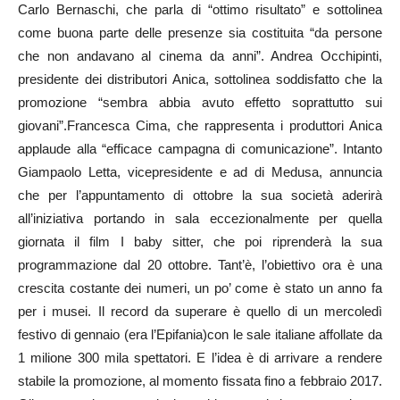
Carlo Bernaschi, che parla di “ottimo risultato” e sottolinea
come buona parte delle presenze sia costituita “da persone
che non andavano al cinema da anni”. Andrea Occhipinti,
presidente dei distributori Anica, sottolinea soddisfatto che la
promozione “sembra abbia avuto effetto soprattutto sui
giovani”.Francesca Cima, che rappresenta i produttori Anica
applaude alla “efficace campagna di comunicazione”. Intanto
Giampaolo Letta, vicepresidente e ad di Medusa, annuncia
che per l’appuntamento di ottobre la sua società aderirà
all’iniziativa portando in sala eccezionalmente per quella
giornata il film I baby sitter, che poi riprenderà la sua
programmazione dal 20 ottobre. Tant’è, l’obiettivo ora è una
crescita costante dei numeri, un po’ come è stato un anno fa
per i musei. Il record da superare è quello di un mercoledì
festivo di gennaio (era l’Epifania)con le sale italiane affollate da
1 milione 300 mila spettatori. E l’idea è di arrivare a rendere
stabile la promozione, al momento fissata fino a febbraio 2017.