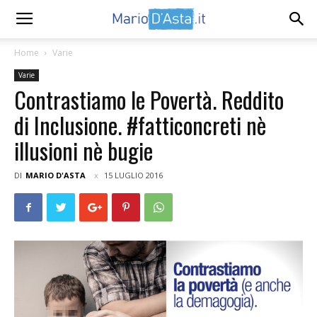
Home
Varie
Varie
Contrastiamo le Povertà. Reddito
di Inclusione. #fatticoncreti nè
illusioni nè bugie
DI
MARIO D'ASTA
15 LUGLIO 2016