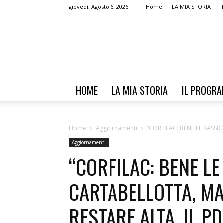
giovedì, Agosto 6, 2026
Home
LA MIA STORIA
HOME
LA MIA STORIA
IL PROGR
Home
Aggiornamenti
“CORFILAC: BENE LE RASSI
Aggiornamenti
“CORFILAC: BENE LE
CARTABELLOTTA, MA
RESTARE ALTA. IL 