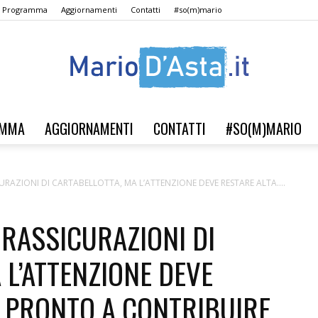
Il Programma
Aggiornamenti
Contatti
#so(m)mario
AMMA
AGGIORNAMENTI
CONTATTI
#SO(M)MARIO
Verso
CURAZIONI DI CARTABELLOTTA, MA L’ATTENZIONE DEVE RESTARE ALTA....
 RASSICURAZIONI DI
il
 L’ATTENZIONE DEVE
PD PRONTO A CONTRIBUIRE