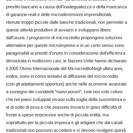
prestito bancario a causa dell’inadeguatezza o della mancanza
di garanzie reali e delle microdimensioni imprenditoriali,
ritenute troppo piccole dalle banche tradizionali, non permette a
queste attività produttive di avviarsi e svilupparsi libere
dall’usura. I programmi di microcredito propongono soluzioni
alternative per queste microimprese e in un certo senso sono
paragonabili ai prestiti d’onore.In considerazione dell’efficienza
dimostrata in moltissimi casi, le Nazioni Unite hanno dichiarato
il 2005 l’Anno Internazionale del MicrocreditoNegli ultimi anni,
inoltre, sono in corso tentativi di diffusione del microcredito
(con gli adattamenti opportuni) anche nelle economie avanzate
a sostegno dei cosiddetti “nuovi poveri”, cioè non solo coloro
che nei paesi sviluppati vivono sulla soglia della sussistenza o
al di sotto di essa e che possono trovarsi in gravi difficoltà di
fronte a spese improvvise anche di piccola entità, ma
soprattutto per la piccola impresa e gli artigiani che dai canali
tradizionali non possono accedere e si devono rivolgere quindi