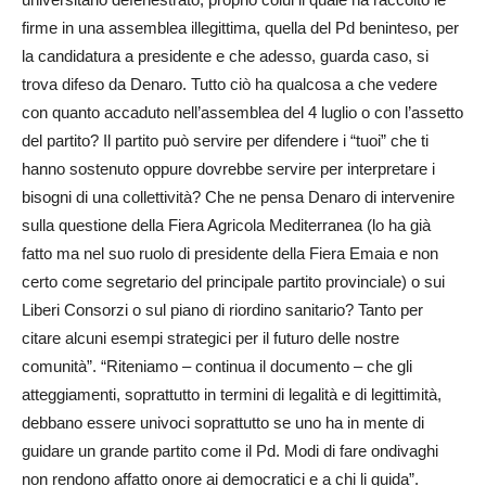
firme in una assemblea illegittima, quella del Pd beninteso, per
la candidatura a presidente e che adesso, guarda caso, si
trova difeso da Denaro. Tutto ciò ha qualcosa a che vedere
con quanto accaduto nell’assemblea del 4 luglio o con l’assetto
del partito? Il partito può servire per difendere i “tuoi” che ti
hanno sostenuto oppure dovrebbe servire per interpretare i
bisogni di una collettività? Che ne pensa Denaro di intervenire
sulla questione della Fiera Agricola Mediterranea (lo ha già
fatto ma nel suo ruolo di presidente della Fiera Emaia e non
certo come segretario del principale partito provinciale) o sui
Liberi Consorzi o sul piano di riordino sanitario? Tanto per
citare alcuni esempi strategici per il futuro delle nostre
comunità”. “Riteniamo – continua il documento – che gli
atteggiamenti, soprattutto in termini di legalità e di legittimità,
debbano essere univoci soprattutto se uno ha in mente di
guidare un grande partito come il Pd. Modi di fare ondivaghi
non rendono affatto onore ai democratici e a chi li guida”.