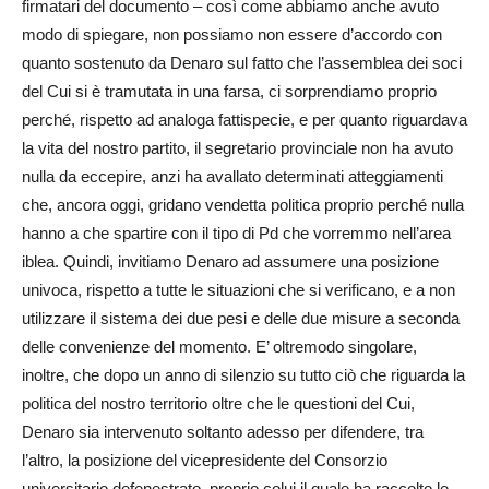
firmatari del documento – così come abbiamo anche avuto
modo di spiegare, non possiamo non essere d’accordo con
quanto sostenuto da Denaro sul fatto che l’assemblea dei soci
del Cui si è tramutata in una farsa, ci sorprendiamo proprio
perché, rispetto ad analoga fattispecie, e per quanto riguardava
la vita del nostro partito, il segretario provinciale non ha avuto
nulla da eccepire, anzi ha avallato determinati atteggiamenti
che, ancora oggi, gridano vendetta politica proprio perché nulla
hanno a che spartire con il tipo di Pd che vorremmo nell’area
iblea. Quindi, invitiamo Denaro ad assumere una posizione
univoca, rispetto a tutte le situazioni che si verificano, e a non
utilizzare il sistema dei due pesi e delle due misure a seconda
delle convenienze del momento. E’ oltremodo singolare,
inoltre, che dopo un anno di silenzio su tutto ciò che riguarda la
politica del nostro territorio oltre che le questioni del Cui,
Denaro sia intervenuto soltanto adesso per difendere, tra
l’altro, la posizione del vicepresidente del Consorzio
universitario defenestrato, proprio colui il quale ha raccolto le