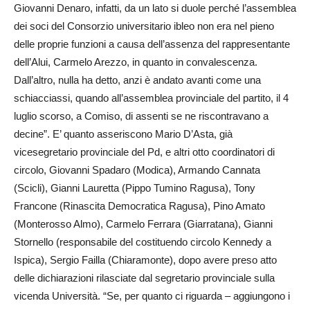
Giovanni Denaro, infatti, da un lato si duole perché l’assemblea
dei soci del Consorzio universitario ibleo non era nel pieno
delle proprie funzioni a causa dell’assenza del rappresentante
dell’Alui, Carmelo Arezzo, in quanto in convalescenza.
Dall’altro, nulla ha detto, anzi è andato avanti come una
schiacciassi, quando all’assemblea provinciale del partito, il 4
luglio scorso, a Comiso, di assenti se ne riscontravano a
decine”. E’ quanto asseriscono Mario D’Asta, già
vicesegretario provinciale del Pd, e altri otto coordinatori di
circolo, Giovanni Spadaro (Modica), Armando Cannata
(Scicli), Gianni Lauretta (Pippo Tumino Ragusa), Tony
Francone (Rinascita Democratica Ragusa), Pino Amato
(Monterosso Almo), Carmelo Ferrara (Giarratana), Gianni
Stornello (responsabile del costituendo circolo Kennedy a
Ispica), Sergio Failla (Chiaramonte), dopo avere preso atto
delle dichiarazioni rilasciate dal segretario provinciale sulla
vicenda Università. “Se, per quanto ci riguarda – aggiungono i