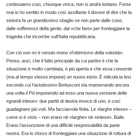
continuiamo così, chiunque vinca, non si andrà lontano. Forse
mai io ho sentito in modo così assillante il dovere di dire che la
sinistra fa un grandissimo sbaglio se non parte dalle cose,
dalle sofferenze della gente, dal «che fare» per fronteggiare la
tragedia che incombe sull’Italia repubblicana.
Con ciò non mi è venuto meno «l’ottimismo della volontà».
Penso, anzi, che il fatto principale da cui partire è che la
situazione è molto cambiata, è più aperta e che essa consente
(ma al tempo stesso impone) un nuovo inizio. È ridicola la tesi
secondo cui l’astutissimo Berlusconi sta manovrando ancora
una volta il Pd imponendo ad esso una nuova versione delle
«grandi intese»: due partiti di destra invece di uno, è così
guadagnare più voti. Ma facciamola finita. Le «larghe intese» –
come si è visto – non erano né «larghe» né «intese». Balle.
Erano l’assunzione di una difficile responsabilità da parte
nostra. Era lo sforzo di fronteggiare una situazione di rottura di