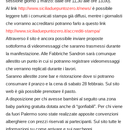
sessione giorno 1 marzo: dalle ore 11,30 alle ore 13,00).
Al link
http://www.siciliaduepuntozero.it/news/
è possibile
leggere tutti i comunicati stampa già diffusi, mentre i giornalisti
che vorranno accreditarsi potranno farlo a questo link
http://www.siciliaduepuntozero.it/accrediti-stampa/
Attraverso il sito è ancora possibile inviare proposte
sottoforma di videomessaggi che saranno trasmessi durante
la manifestazione. Alle Fabbriche Sandron sarà comunque
allestito un punto in cui si potranno registrare videomessaggi
che verranno replicati durante i lavori.
Saranno allestite zone bar e ristorazione dove si potranno
consumare il pranzo e la cena di sabato 28 febbraio. Sul sito
web è già possibile prenotare il pasto.
A disposizione per chi avesse bambini al seguito una zona
baby parking gratuita dotata anche di “gonfiabili”. Per chi viene
da fuori Palermo sono state realizzate apposite convenzioni
alberghiere con prezzi riservati ai partecipanti. Sul sito tutte le
informazioni su come arrivare e sui parcheggi.