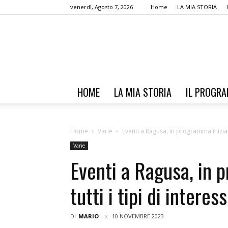
venerdì, Agosto 7, 2026
Home
LA MIA STORIA
HOME
LA MIA STORIA
IL PROGR
Home
Varie
Eventi a Ragusa, in programma iniziativ
Varie
Eventi a Ragusa, in 
tutti i tipi di interes
DI
MARIO
10 NOVEMBRE 2023