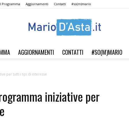
Il Programma
Aggiornamenti
Contatti
#so(m)mario
AMMA
AGGIORNAMENTI
CONTATTI
#SO(M)MARIO
Verso
e per tutti i tipi di interesse
programma iniziative per
il
se