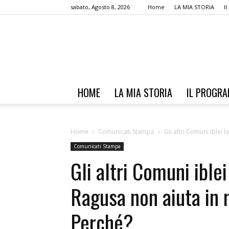
sabato, Agosto 8, 2026
Home
LA MIA STORIA
I
HOME
LA MIA STORIA
IL PROGR
Home
Comunicati Stampa
Gli altri Comuni iblei l
Comunicati Stampa
Gli altri Comuni iblei
Ragusa non aiuta in 
Perché?