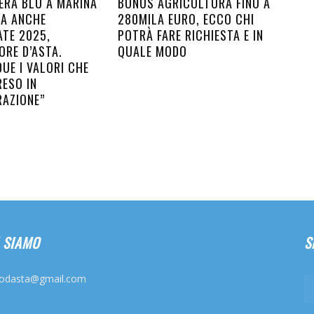
ERA BLU A MARINA
BONUS AGRICOLTURA FINO A
SA ANCHE
280MILA EURO, ECCO CHI
ATE 2025,
POTRÀ FARE RICHIESTA E IN
ORE D’ASTA.
QUALE MODO
UE I VALORI CHE
RESO IN
RAZIONE”
 SIAMO
S
odasta@gmail.com