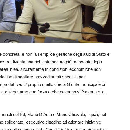
e concreta, e non la semplice gestione degli aiuti di Stato e
ostra diventa una richiesta ancora più pressante dopo
dell’area iblea, sicuramente in condizioni economiche non
 deciso di adottare provvedimenti specifici per
à produttive. E’ proprio quello che la Giunta municipale di
che chiedevamo con forza e che nessuno si è assunto la
munali del Pd, Mario D’Asta e Mario Chiavola, i quali, nel
 sollecitato l’esecutivo cittadino ad adottare iniziative
izzate dalla pandemia da Covid-19. “Alle nostre richieste –