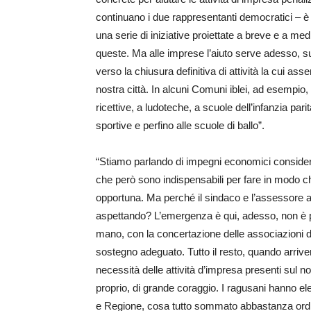
continuano i due rappresentanti democratici – è st
una serie di iniziative proiettate a breve e a
queste. Ma alle imprese l’aiuto serve adesso, su
verso la chiusura definitiva di attività la cui as
nostra città. In alcuni Comuni iblei, ad esempio
ricettive, a ludoteche, a scuole dell’infanzia par
sportive e perfino alle scuole di ballo”.
“Stiamo parlando di impegni economici considere
che però sono indispensabili per fare in modo che
opportuna. Ma perché il sindaco e l’assessore
aspettando? L’emergenza è qui, adesso, non è p
mano, con la concertazione delle associazioni di 
sostegno adeguato. Tutto il resto, quando arriver
necessità delle attività d’impresa presenti sul no
proprio, di grande coraggio. I ragusani hanno el
e Regione, cosa tutto sommato abbastanza ordin