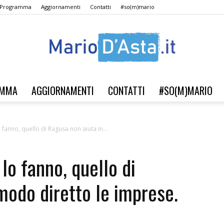
l Programma
Aggiornamenti
Contatti
#so(m)mario
AMMA
AGGIORNAMENTI
CONTATTI
#SO(M)MARIO
Verso
o fanno, quello di Ragusa non aiuta in...
 lo fanno, quello di
il
modo diretto le imprese.