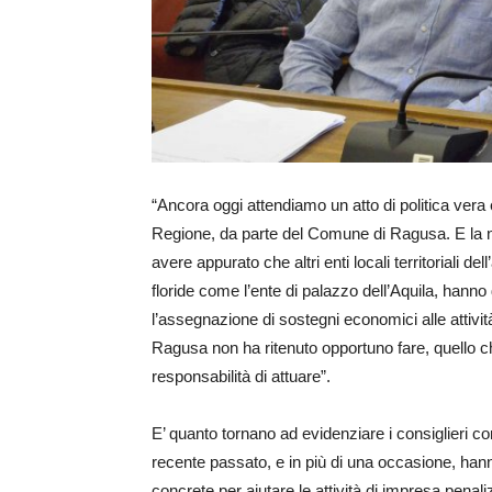
“Ancora oggi attendiamo un atto di politica vera 
Regione, da parte del Comune di Ragusa. E la n
avere appurato che altri enti locali territoriali 
floride come l’ente di palazzo dell’Aquila, hanno
l’assegnazione di sostegni economici alle attivit
Ragusa non ha ritenuto opportuno fare, quello 
responsabilità di attuare”.
E’ quanto tornano ad evidenziare i consiglieri co
recente passato, e in più di una occasione, hanno
concrete per aiutare le attività di impresa penal