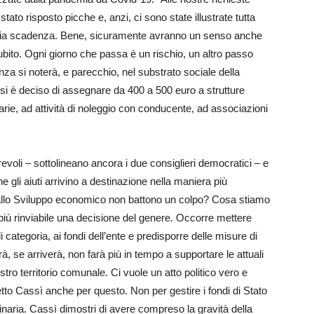
ato risposto picche e, anzi, ci sono state illustrate tutta
 media scadenza. Bene, sicuramente avranno un senso anche
bito. Ogni giorno che passa è un rischio, un altro passo
senza si noterà, e parecchio, nel substrato sociale della
, si è deciso di assegnare da 400 a 500 euro a strutture
itarie, ad attività di noleggio con conducente, ad associazioni
voli – sottolineano ancora i due consiglieri democratici – e
 gli aiuti arrivino a destinazione nella maniera più
 allo Sviluppo economico non battono un colpo? Cosa stiamo
iù rinviabile una decisione del genere. Occorre mettere
categoria, ai fondi dell’ente e predisporre delle misure di
à, se arriverà, non farà più in tempo a supportare le attuali
stro territorio comunale. Ci vuole un atto politico vero e
etto Cassì anche per questo. Non per gestire i fondi di Stato
aria. Cassì dimostri di avere compreso la gravità della