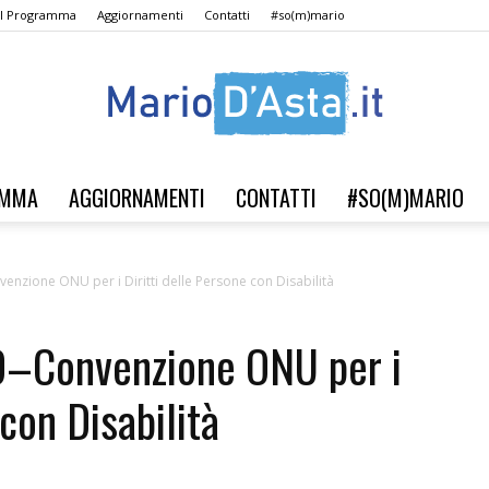
Il Programma
Aggiornamenti
Contatti
#so(m)mario
AMMA
AGGIORNAMENTI
CONTATTI
#SO(M)MARIO
Verso
nzione ONU per i Diritti delle Persone con Disabilità
D–Convenzione ONU per i
il
 con Disabilità