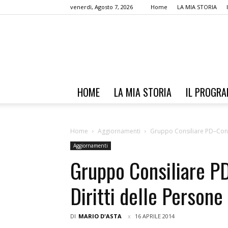
venerdì, Agosto 7, 2026
Home
LA MIA STORIA
HOME
LA MIA STORIA
IL PROGR
Home
Aggiornamenti
Gruppo Consiliare PD–Conve
Aggiornamenti
Gruppo Consiliare P
Diritti delle Persone
DI
MARIO D'ASTA
16 APRILE 2014