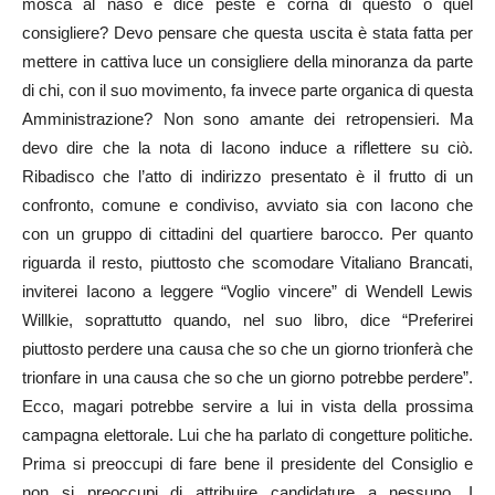
mosca al naso e dice peste e corna di questo o quel
consigliere? Devo pensare che questa uscita è stata fatta per
mettere in cattiva luce un consigliere della minoranza da parte
di chi, con il suo movimento, fa invece parte organica di questa
Amministrazione? Non sono amante dei retropensieri. Ma
devo dire che la nota di Iacono induce a riflettere su ciò.
Ribadisco che l’atto di indirizzo presentato è il frutto di un
confronto, comune e condiviso, avviato sia con Iacono che
con un gruppo di cittadini del quartiere barocco. Per quanto
riguarda il resto, piuttosto che scomodare Vitaliano Brancati,
inviterei Iacono a leggere “Voglio vincere” di Wendell Lewis
Willkie, soprattutto quando, nel suo libro, dice “Preferirei
piuttosto perdere una causa che so che un giorno trionferà che
trionfare in una causa che so che un giorno potrebbe perdere”.
Ecco, magari potrebbe servire a lui in vista della prossima
campagna elettorale. Lui che ha parlato di congetture politiche.
Prima si preoccupi di fare bene il presidente del Consiglio e
non si preoccupi di attribuire candidature a nessuno. I