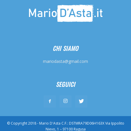
CHI SIAMO
mariodasta@gmail.com
SEGUICI
© Copyright 2018 - Mario D'Asta C.F.: DSTMRA79D06H163X Via Ippolito
Nievo, 1 – 97100 Ragusa