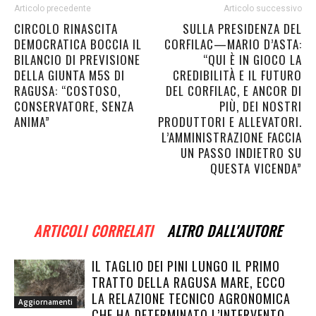
Articolo precedente
Articolo successivo
CIRCOLO RINASCITA
SULLA PRESIDENZA DEL
DEMOCRATICA BOCCIA IL
CORFILAC—MARIO D’ASTA:
BILANCIO DI PREVISIONE
“QUI È IN GIOCO LA
DELLA GIUNTA M5S DI
CREDIBILITÀ E IL FUTURO
RAGUSA: “COSTOSO,
DEL CORFILAC, E ANCOR DI
CONSERVATORE, SENZA
PIÙ, DEI NOSTRI
ANIMA”
PRODUTTORI E ALLEVATORI.
L’AMMINISTRAZIONE FACCIA
UN PASSO INDIETRO SU
QUESTA VICENDA”
ARTICOLI CORRELATI
ALTRO DALL'AUTORE
IL TAGLIO DEI PINI LUNGO IL PRIMO
TRATTO DELLA RAGUSA MARE, ECCO
LA RELAZIONE TECNICO AGRONOMICA
Aggiornamenti
CHE HA DETERMINATO L’INTERVENTO