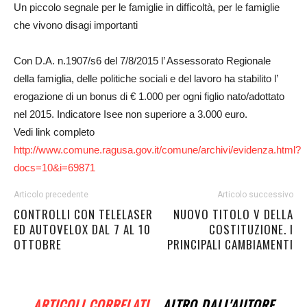
Un piccolo segnale per le famiglie in difficoltà, per le famiglie
che vivono disagi importanti
Con D.A. n.1907/s6 del 7/8/2015 l’ Assessorato Regionale
della famiglia, delle politiche sociali e del lavoro ha stabilito l’
erogazione di un bonus di € 1.000 per ogni figlio nato/adottato
nel 2015. Indicatore Isee non superiore a 3.000 euro.
Vedi link completo
http://www.comune.ragusa.gov.it/comune/archivi/evidenza.html?
docs=10&i=69871
Articolo precedente
Articolo successivo
CONTROLLI CON TELELASER
NUOVO TITOLO V DELLA
ED AUTOVELOX DAL 7 AL 10
COSTITUZIONE. I
OTTOBRE
PRINCIPALI CAMBIAMENTI
ARTICOLI CORRELATI
ALTRO DALL'AUTORE