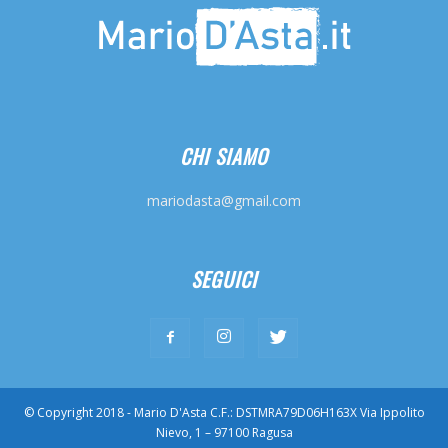
CHI SIAMO
mariodasta@gmail.com
SEGUICI
© Copyright 2018 - Mario D'Asta C.F.: DSTMRA79D06H163X Via Ippolito
Nievo, 1 – 97100 Ragusa