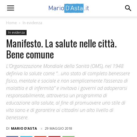
Home
In evidenza
In evidenza
Manifesto. La salute nelle città.
Bene comune
L’Organizzazione Mondiale della Sanità (OMS), nel 1948
definiva la salute come “…uno stato di completo benessere
fisico, mentale e sociale e non semplicemente l’assenza di
malattia e di infermità” e invitava i governi ad adoperarsi
responsabilmente, attraverso un programma di
educazione alla salute, al fine di promuovere uno stile di
vita sano e di garantire ai cittadini un alto livello di
benessere.
DI
MARIO D'ASTA
29 MAGGIO 2018