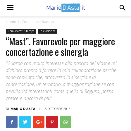
Home
Comunicati Stampa
Comunicati Stampa
In evidenza
“Mast”. Favorevole per maggiore
concertazione e sinergia
“Guardo con molto interesse alla nascita del Mast e mi
dichiaro pronto a fornire la mia collaborazione perché
sono convinto che, attraverso la sinergia e la
concertazione, un territorio, a maggior ragione se con
peculiarità interessanti come quello di Ragusa, possa
crescere ancora di più”.
DI
MARIO D'ASTA
15 OTTOBRE 2018