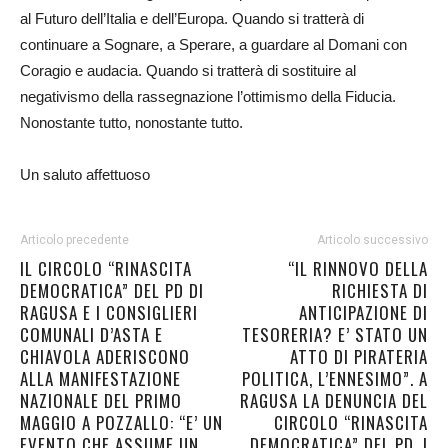
al Futuro dell’Italia e dell’Europa. Quando si tratterà di
continuare a Sognare, a Sperare, a guardare al Domani con
Coragio e audacia. Quando si tratterà di sostituire al
negativismo della rassegnazione l’ottimismo della Fiducia.
Nonostante tutto, nonostante tutto.
Un saluto affettuoso
Articolo precedente
Articolo successivo
IL CIRCOLO “RINASCITA
“IL RINNOVO DELLA
DEMOCRATICA” DEL PD DI
RICHIESTA DI
RAGUSA E I CONSIGLIERI
ANTICIPAZIONE DI
COMUNALI D’ASTA E
TESORERIA? E’ STATO UN
CHIAVOLA ADERISCONO
ATTO DI PIRATERIA
ALLA MANIFESTAZIONE
POLITICA, L’ENNESIMO”. A
NAZIONALE DEL PRIMO
RAGUSA LA DENUNCIA DEL
MAGGIO A POZZALLO: “E’ UN
CIRCOLO “RINASCITA
EVENTO CHE ASSUME UN
DEMOCRATICA” DEL PD. I