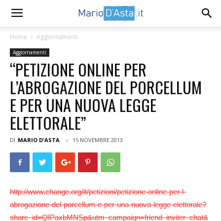
Home
Aggiornamenti
Aggiornamenti
“PETIZIONE ONLINE PER
L’ABROGAZIONE DEL PORCELLUM
E PER UNA NUOVA LEGGE
ELETTORALE”
DI
MARIO D'ASTA
15 NOVEMBRE 2013
http://www.change.org/it/petizioni/petizione-online-per-l-
abrogazione-del-porcellum-e-per-una-nuova-legge-elettorale?
share_id=QIPaxbMNSp&utm_campaign=friend_inviter_chat&