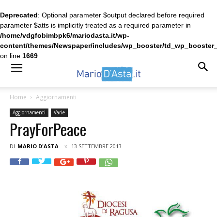
Deprecated
: Optional parameter $output declared before required
parameter $atts is implicitly treated as a required parameter in
/home/vdgfobimbpk6/mariodasta.it/wp-
content/themes/Newspaper/includes/wp_booster/td_wp_booster
on line
1669
Home
Aggiornamenti
Aggiornamenti
Varie
PrayForPeace
DI
MARIO D'ASTA
13 SETTEMBRE 2013