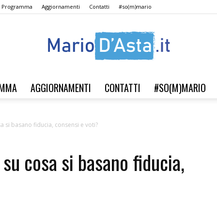
Il Programma
Aggiornamenti
Contatti
#so(m)mario
AMMA
AGGIORNAMENTI
CONTATTI
#SO(M)MARIO
Verso
sa si basano fiducia, consensi e voti?
, su cosa si basano fiducia,
il