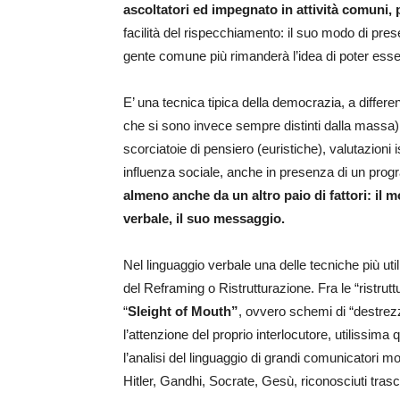
ascoltatori ed impegnato in attività comuni, p
facilità del rispecchiamento: il suo modo di presen
gente comune più rimanderà l’idea di poter esse
E’ una tecnica tipica della democrazia, a differenza
che si sono invece sempre distinti dalla massa) u
scorciatoie di pensiero (euristiche), valutazion
influenza sociale, anche in presenza di un progr
almeno anche da un altro paio di fattori: il 
verbale, il suo messaggio.
Nel linguaggio verbale una delle tecniche più ut
del Reframing o Ristrutturazione. Fra le “ristruttur
“
Sleight of Mouth”
, ovvero schemi di “destrezza
l’attenzione del proprio interlocutore, utilissima
l’analisi del linguaggio di grandi comunicatori
Hitler, Gandhi, Socrate, Gesù, riconosciuti trascin