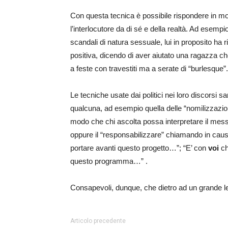
Con questa tecnica è possibile rispondere in mod
l’interlocutore da di sé e della realtà. Ad esemp
scandali di natura sessuale, lui in proposito ha
positiva, dicendo di aver aiutato una ragazza che
a feste con travestiti ma a serate di “burlesque”.
Le tecniche usate dai politici nei loro discorsi
qualcuna, ad esempio quella delle “nomilizzazioni”
modo che chi ascolta possa interpretare il messa
oppure il “responsabilizzare” chiamando in caus
portare avanti questo progetto…”; “E’ con
voi
ch
questo programma…” .
Consapevoli, dunque, che dietro ad un grande lea
Articolo precedente