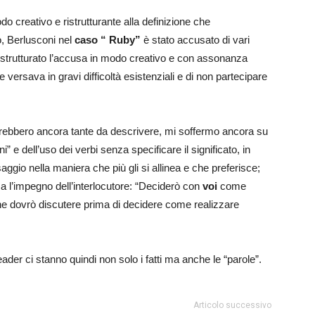
o creativo e ristrutturante alla definizione che
io, Berlusconi nel
caso “ Ruby”
è stato accusato di vari
 ristrutturato l’accusa in modo creativo e con assonanza
 versava in gravi difficoltà esistenziali e di non partecipare
 sarebbero ancora tante da descrivere, mi soffermo ancora su
 e dell’uso dei verbi senza specificare il significato, in
ggio nella maniera che più gli si allinea e che preferisce;
a l’impegno dell’interlocutore: “Deciderò con
voi
come
e dovrò discutere prima di decidere come realizzare
der ci stanno quindi non solo i fatti ma anche le “parole”.
Articolo successivo