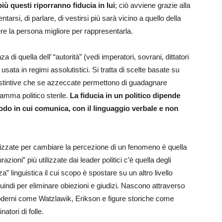
iù questi riporranno fiducia in lui
; ciò avviene grazie alla
tarsi, di parlare, di vestirsi più sarà vicino a quello della
re la persona migliore per rappresentarla.
 di quella dell’ “autorità” (vedi imperatori, sovrani, dittatori
sata in regimi assolutistici. Si tratta di scelte basate su
i istintive che se azzeccate permettono di guadagnare
amma politico sterile.
La fiducia in un politico dipende
modo in cui comunica, con il linguaggio verbale e non
ilizzate per cambiare la percezione di un fenomeno è quella
azioni” più utilizzate dai leader politici c’è quella degli
” linguistica il cui scopo è spostare su un altro livello
 quindi per eliminare obiezioni e giudizi. Nascono attraverso
 moderni come Watzlawik, Erikson e figure storiche come
atori di folle.