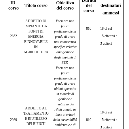
Durata
ID
Obiettivo
Titolo corso
del
destinatari
corso
del corso
corso
ammessi
ADDETTO DI
Formare una
IMPIANTI
DA
figura
810
18 di cui
FONTI DI
professionale in
2852
15 effettivi e
ENERGIA
grado di avere
RINNOVABILE
una conoscenza
3 uditori
IN
specifica relativa
AGRICOLTURA
alla gestione
degli impianti di
FER.
Formare una
figura
professionale in
grado di avere
abilità operative
in materia di
gestione e
riutilizzo dei
ADDETTO AL
rifiuti attuata in
18 di cui
TRATTAMENTO
base ai criteri
E RIUTILIZZO
2989
della sostenibilità
810
15 effettivi e
DEI RIFIUTI
ambientale e di
3 uditori