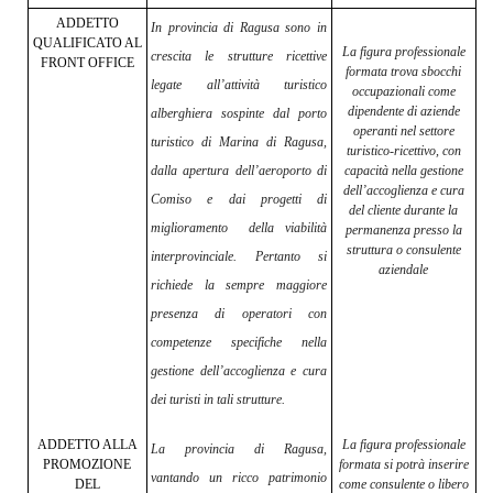
ADDETTO
In provincia di Ragusa sono in
QUALIFICATO AL
La figura professionale
crescita le strutture ricettive
FRONT OFFICE
formata trova sbocchi
legate all’attività turistico
occupazionali come
dipendente di aziende
alberghiera sospinte dal porto
operanti nel settore
turistico di Marina di Ragusa,
turistico-ricettivo, con
dalla apertura dell’aeroporto di
capacità nella gestione
dell’accoglienza e cura
Comiso e dai progetti di
del cliente durante la
miglioramento
della viabilità
permanenza presso la
struttura o consulente
interprovinciale. Pertanto si
aziendale
richiede la sempre maggiore
presenza di operatori con
competenze specifiche nella
gestione dell’accoglienza e cura
dei turisti in tali strutture.
ADDETTO ALLA
La figura professionale
La provincia di Ragusa,
PROMOZIONE
formata si potrà inserire
vantando un ricco patrimonio
DEL
come consulente o libero