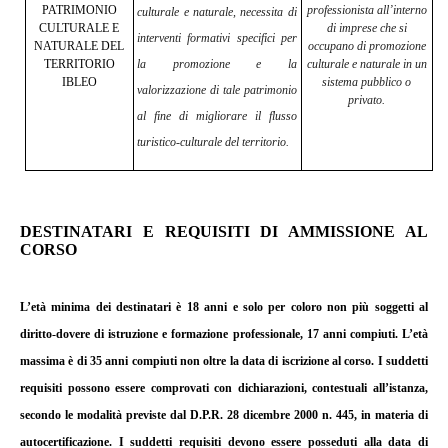
PATRIMONIO
professionista all’interno
culturale e naturale, necessita di
CULTURALE E
di imprese che si
interventi formativi specifici per
NATURALE DEL
occupano di promozione
TERRITORIO
la promozione e la
culturale e naturale in un
IBLEO
sistema pubblico o
valorizzazione di tale patrimonio
privato.
al fine di migliorare il flusso
turistico-culturale del territorio.
DESTINATARI E REQUISITI DI AMMISSIONE AL
CORSO
L’età minima dei destinatari è 18 anni e solo per coloro non più soggetti al
diritto-dovere di istruzione e formazione professionale, 17 anni compiuti. L’età
massima è di 35 anni compiuti non oltre la data di iscrizione al corso. I suddetti
requisiti possono essere comprovati con dichiarazioni, contestuali all’istanza,
secondo le modalità previste dal D.P.R. 28 dicembre 2000 n. 445, in materia di
autocertificazione. I suddetti requisiti devono essere posseduti alla data di