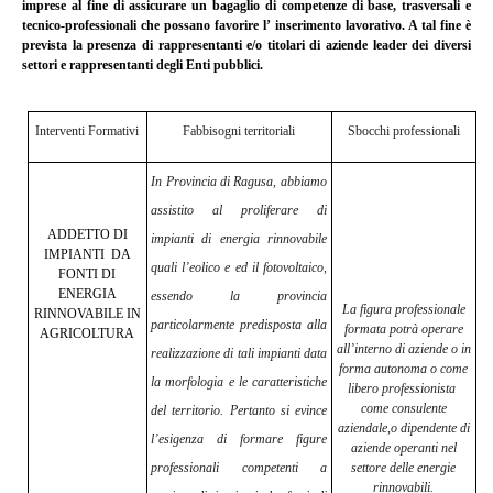
imprese al fine di assicurare un bagaglio di competenze di base, trasversali e
tecnico-professionali che possano favorire l’ inserimento lavorativo. A tal fine è
prevista la presenza di rappresentanti e/o titolari di aziende leader dei diversi
settori e rappresentanti degli Enti pubblici.
Interventi Formativi
Fabbisogni territoriali
Sbocchi professionali
In Provincia di Ragusa, abbiamo
assistito al proliferare di
ADDETTO DI
impianti di energia rinnovabile
IMPIANTI
DA
quali l’eolico e ed il fotovoltaico,
FONTI DI
ENERGIA
essendo la provincia
La figura professionale
RINNOVABILE IN
particolarmente predisposta alla
formata potrà operare
AGRICOLTURA
all’interno di aziende o in
realizzazione di tali impianti data
forma autonoma o come
la morfologia e le caratteristiche
libero professionista
come consulente
del territorio. Pertanto si evince
aziendale,o dipendente di
l’esigenza di formare figure
aziende operanti nel
professionali competenti a
settore delle energie
rinnovabili.