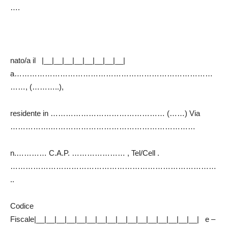
….
nato/a il |__|__|__|__|__|__|__|__|
a……………………………………………………………………
……, (………..),
residente in ……………………………………… (……) Via
…………….…………………………………………………
n.………… C.A.P. ………………… , Tel/Cell .
………………………………………………………………………
..
Codice
Fiscale|__|__|__|__|__|__|__|__|__|__|__|__|__|__|__|__| e –