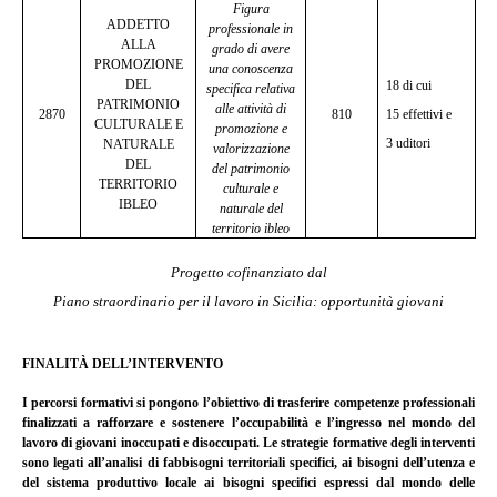
Figura
ADDETTO
professionale in
ALLA
grado di avere
PROMOZIONE
una conoscenza
DEL
18 di cui
specifica relativa
PATRIMONIO
alle attività di
2870
810
15 effettivi e
CULTURALE E
promozione e
3 uditori
NATURALE
valorizzazione
DEL
del patrimonio
TERRITORIO
culturale e
IBLEO
naturale del
territorio ibleo
Progetto cofinanziato dal
Piano straordinario per il lavoro in Sicilia: opportunità giovani
FINALITÀ DELL’INTERVENTO
I percorsi formativi si pongono l’obiettivo di trasferire competenze professionali
finalizzati a rafforzare e sostenere l’occupabilità e l’ingresso nel mondo del
lavoro di giovani inoccupati e disoccupati. Le strategie formative degli interventi
sono legati all’analisi di fabbisogni territoriali specifici, ai bisogni dell’utenza e
del sistema produttivo locale ai bisogni specifici espressi dal mondo delle