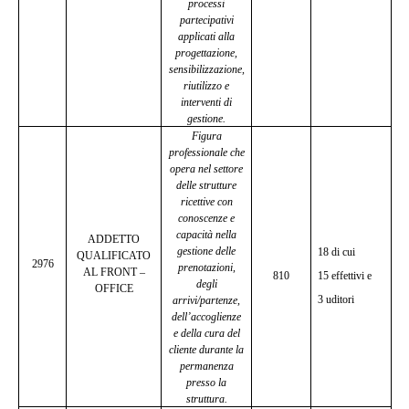
processi
partecipativi
applicati alla
progettazione,
sensibilizzazione,
riutilizzo e
interventi di
gestione.
Figura
professionale che
opera nel settore
delle strutture
ricettive con
conoscenze e
capacità nella
ADDETTO
gestione delle
18 di cui
QUALIFICATO
2976
prenotazioni,
AL FRONT –
810
15 effettivi e
degli
OFFICE
3 uditori
arrivi/partenze,
dell’accoglienze
e della cura del
cliente durante la
permanenza
presso la
struttura.