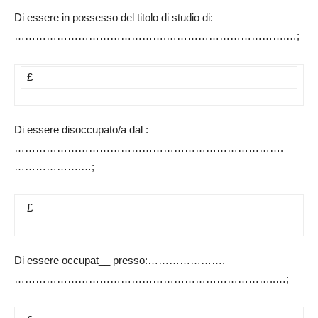
Di essere in possesso del titolo di studio di:
…………………………………….…………………………….…;
£
Di essere disoccupato/a dal :
………………………………………………………………….
……………….…;
£
Di essere occupat__ presso:………………….
………………………………………………………………..…;