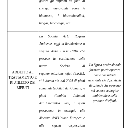
gestire gli impianti da fonti di
energia rinnovabile come le
biomasse, i biocombustibili,
biogas, bioenergie, ecc.
La Società ATO Ragusa
Ambiente, oggi in liquidazione a
seguito della L.R.n.9/2010 che
prevede la costituzione delle
La figura professionale
nuove Società di
formata potrà operare
ADDETTO AL
regolamentazione rifiuti (S.R.R.),
come consulente
TRATTAMENTO E
aziendale e/o dipendente
si è dotata sin dal 2004 di piani
RIUTILIZZO DEI
di aziende che operano
RIFIUTI
comunali (adottati dai Comuni) e
nel settore ecologico
piani d’ambito (adottati
ambientale e della
gestione di rifiuti
.
dall’Assemblea Soci) i quali
prevedono, in ossequio alle
direttive dell’Unione Europea e
alle vigenti disposizioni