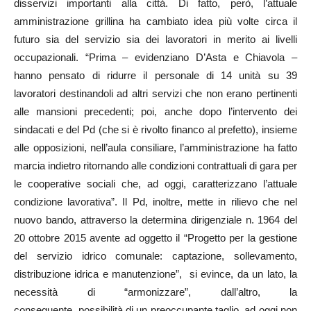
disservizi importanti alla città. Di fatto, però, l’attuale
amministrazione grillina ha cambiato idea più volte circa il
futuro sia del servizio sia dei lavoratori in merito ai livelli
occupazionali. “Prima – evidenziano D’Asta e Chiavola –
hanno pensato di ridurre il personale di 14 unità su 39
lavoratori destinandoli ad altri servizi che non erano pertinenti
alle mansioni precedenti; poi, anche dopo l’intervento dei
sindacati e del Pd (che si è rivolto financo al prefetto), insieme
alle opposizioni, nell’aula consiliare, l’amministrazione ha fatto
marcia indietro ritornando alle condizioni contrattuali di gara per
le cooperative sociali che, ad oggi, caratterizzano l’attuale
condizione lavorativa”. Il Pd, inoltre, mette in rilievo che nel
nuovo bando, attraverso la determina dirigenziale n. 1964 del
20 ottobre 2015 avente ad oggetto il “Progetto per la gestione
del servizio idrico comunale: captazione, sollevamento,
distribuzione idrica e manutenzione”, si evince, da un lato, la
necessità di “armonizzare”, dall’altro, la
conseguente possibilità di un preoccupante taglio, ad oggi non