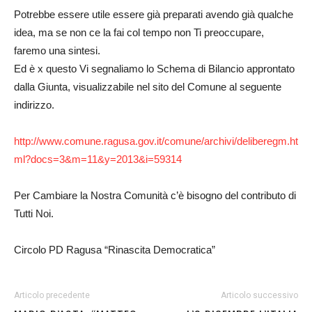
Potrebbe essere utile essere già preparati avendo già qualche
idea, ma se non ce la fai col tempo non Ti preoccupare,
faremo una sintesi.
Ed è x questo Vi segnaliamo lo Schema di Bilancio approntato
dalla Giunta, visualizzabile nel sito del Comune al seguente
indirizzo.
http://www.comune.ragusa.gov.it/comune/archivi/deliberegm.ht
ml?docs=3&m=11&y=2013&i=59314
Per Cambiare la Nostra Comunità c’è bisogno del contributo di
Tutti Noi.
Circolo PD Ragusa “Rinascita Democratica”
Articolo precedente
Articolo successivo