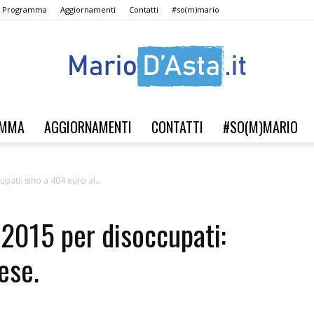
Il Programma
Aggiornamenti
Contatti
#so(m)mario
AMMA
AGGIORNAMENTI
CONTATTI
#SO(M)MARIO
Verso
pati: sino a 404 euro al...
 2015 per disoccupati:
il
ese.