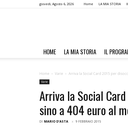
giovedì, Agosto 6, 2026
Home
LA MIA STORIA
HOME
LA MIA STORIA
IL PROGR
Home
Varie
Arriva la Social Card 2015 per disoccu
Varie
Arriva la Social Card
sino a 404 euro al m
DI
MARIO D'ASTA
9 FEBBRAIO 2015