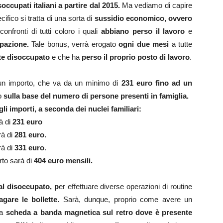
soccupati italiani a partire dal 2015.
Ma vediamo di capire
cifico si tratta di una sorta di
sussidio economico, ovvero
onfronti di tutti coloro i quali
abbiano perso il lavoro
e
pazione.
Tale bonus, verrà erogato
ogni due mesi
a tutte
e disoccupato
e che ha
perso il proprio posto di lavoro
.
 un importo, che va da un minimo di
231 euro fino ad un
io
sulla base del numero di persone presenti in famiglia.
gli importi, a seconda dei nuclei familiari:
à di
231 euro
rà di
281 euro.
rà di
331 euro
.
rto sarà di
404 euro mensili.
al disoccupato, p
er effettuare diverse operazioni di routine
gare le bollette.
Sarà, dunque, proprio come avere un
na
scheda a banda magnetica sul retro dove è presente