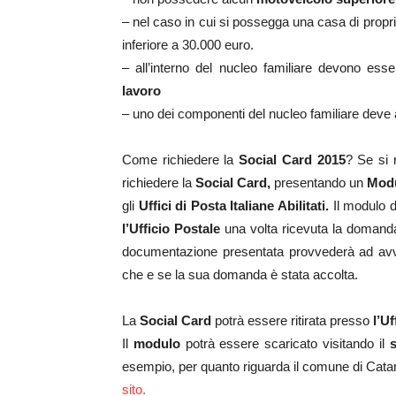
– nel caso in cui si possegga una casa di propr
inferiore a 30.000 euro.
– all’interno del nucleo familiare devono ess
lavoro
– uno dei componenti del nucleo familiare deve
Come richiedere la
Social Card 2015
? Se si r
richiedere la
Social Card,
presentando un
Modu
gli
Uffici di Posta Italiane Abilitati.
Il modulo d
l’Ufficio Postale
una volta ricevuta la domanda, i
documentazione presentata provvederà ad avvi
che e se la sua domanda è stata accolta.
La
Social Card
potrà essere ritirata presso
l’Uf
Il
modulo
potrà essere scaricato visitando il
s
esempio, per quanto riguarda il comune di Catan
sito.