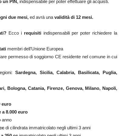
o un PIN,
indispensabile per poter effettuare gli acquisti.
ogni due mesi,
ed avrà una
validità di 12 mesi.
ti?
Ecco i
requisiti
indispensabili per poter richiedere la
tati
membri dell’Unione Europea
are permesso di soggiorno CE residente nel comune in cui
egioni:
Sardegna, Sicilia, Calabria, Basilicata, Puglia,
ri, Bologna, Catania, Firenze, Genova, Milano, Napoli,
0 euro
e a 8.000 euro
o anno
 cc
di cilindrata immatricolato negli ultimi 3 anni
 a 250 cc
immatricolato negli ultimi 3 anni