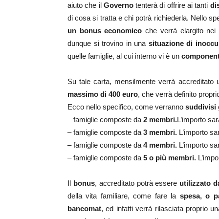
aiuto che il
Governo
tenterà di offrire ai tanti
di
di cosa si tratta e chi potrà richiederla. Nello spe
un bonus economico
che verrà elargito nei c
dunque si trovino in una
situazione di inoccu
quelle famiglie, al cui interno vi è un
component
Su tale carta, mensilmente verrà accreditato
massimo di 400 euro
, che verrà definito propr
Ecco nello specifico, come verranno
suddivisi 
– famiglie composte da
2 membri.
L’importo sar
– famiglie composte da
3 membri.
L’importo sa
– famiglie composte da
4 membri.
L’importo sa
– famiglie composte da
5 o più membri.
L’impo
Il
bonus
, accreditato potrà essere
utilizzato d
della vita familiare, come fare la
spesa, o pa
bancomat
, ed infatti verrà rilasciata proprio u