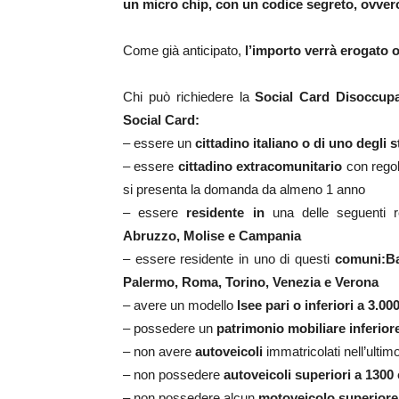
un micro chip, con un codice segreto, ovver
Come già anticipato,
l’importo verrà erogato 
Chi può richiedere la
Social Card Disoccupa
Social Card:
– essere un
cittadino italiano o di uno degli s
– essere
cittadino extracomunitario
con regol
si presenta la domanda da almeno 1 anno
– essere
residente in
una delle seguenti r
Abruzzo, Molise e Campania
– essere residente in uno di questi
comuni:Ba
Palermo, Roma, Torino, Venezia e Verona
– avere un modello
Isee pari o inferiori a 3.00
– possedere un
patrimonio mobiliare inferior
– non avere
autoveicoli
immatricolati nell’ultim
– non possedere
autoveicoli superiori a 1300
– non possedere alcun
motoveicolo superiore