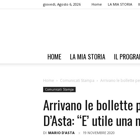
giovedì, Agosto 6, 2026
Home
LA MIA STORIA
HOME
LA MIA STORIA
IL PROGR
Home
Comunicati Stampa
Arrivano le bollette per
Comunicati Stampa
Arrivano le bollette p
D’Asta: “E’ utile una
DI
MARIO D'ASTA
19 NOVEMBRE 2020