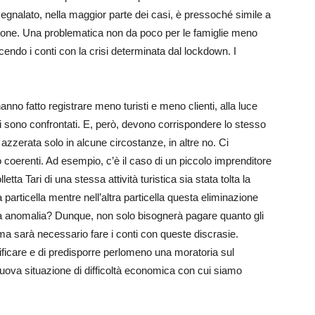
segnalato, nella maggior parte dei casi, è pressoché simile a
zione. Una problematica non da poco per le famiglie meno
endo i conti con la crisi determinata dal lockdown. I
hanno fatto registrare meno turisti e meno clienti, alla luce
si sono confrontati. E, però, devono corrispondere lo stesso
a azzerata solo in alcune circostanze, in altre no. Ci
coerenti. Ad esempio, c’è il caso di un piccolo imprenditore
tta Tari di una stessa attività turistica sia stata tolta la
 particella mentre nell’altra particella questa eliminazione
tta anomalia? Dunque, non solo bisognerà pagare quanto gli
i, ma sarà necessario fare i conti con queste discrasie.
ficare e di predisporre perlomeno una moratoria sul
nuova situazione di difficoltà economica con cui siamo