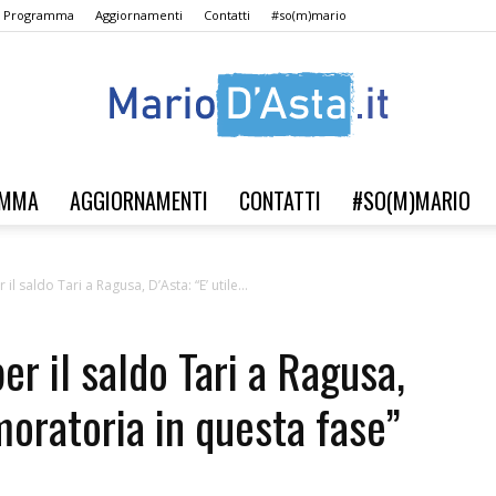
Il Programma
Aggiornamenti
Contatti
#so(m)mario
AMMA
AGGIORNAMENTI
CONTATTI
#SO(M)MARIO
Verso
 il saldo Tari a Ragusa, D’Asta: “E’ utile...
er il saldo Tari a Ragusa,
il
 moratoria in questa fase”