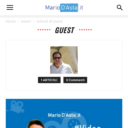
Home
Autori
Articoli di Guest
GUEST
1 ARTICOLI
0 Commenti