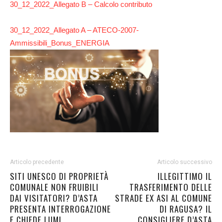
30_12_2022_Allegato B – Calcolo contributo
30_12_2022_Allegato A – ATECO-2007-
Ammissibili_Bonus_ENERGIA
Articolo precedente
Articolo successivo
SITI UNESCO DI PROPRIETÀ
ILLEGITTIMO IL
COMUNALE NON FRUIBILI
TRASFERIMENTO DELLE
DAI VISITATORI? D’ASTA
STRADE EX ASI AL COMUNE
PRESENTA INTERROGAZIONE
DI RAGUSA? IL
E CHIEDE LUMI
CONSIGLIERE D’ASTA