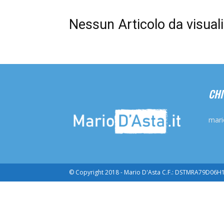
Nessun Articolo da visual
CHI
mari
© Copyright 2018 - Mario D'Asta C.F.: DSTMRA79D06H16