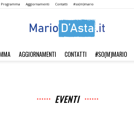
Il Programma
Aggiornamenti
Contatti
#so(m)mario
AMMA
AGGIORNAMENTI
CONTATTI
#SO(M)MARIO
Verso
EVENTI
il