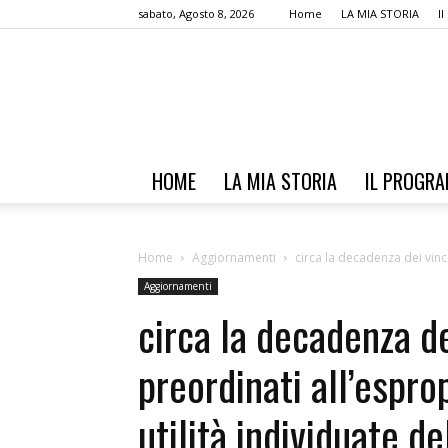
sabato, Agosto 8, 2026
Home
LA MIA STORIA
I
HOME
LA MIA STORIA
IL PROGR
Home
Aggiornamenti
circa la decadenza dei vinco
Aggiornamenti
circa la decadenza de
preordinati all’espro
utilità individuate d