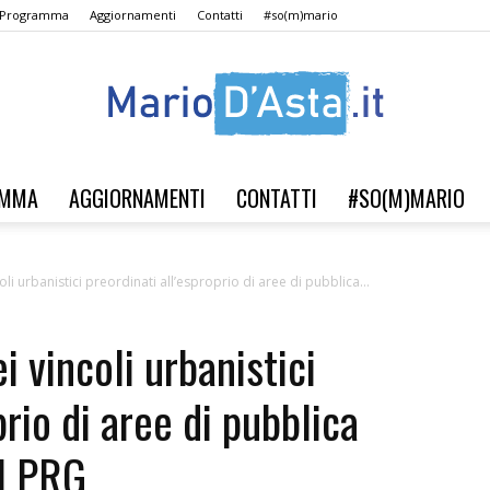
l Programma
Aggiornamenti
Contatti
#so(m)mario
AMMA
AGGIORNAMENTI
CONTATTI
#SO(M)MARIO
Verso
li urbanistici preordinati all’esproprio di aree di pubblica...
i vincoli urbanistici
il
prio di aree di pubblica
el PRG