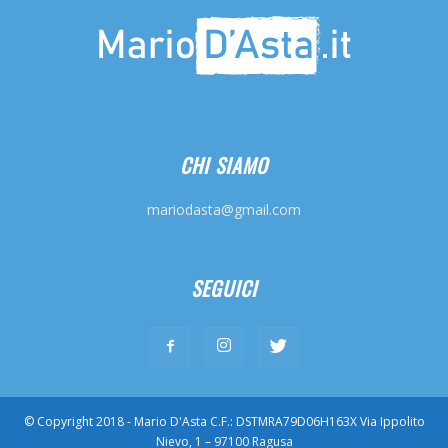
CHI SIAMO
mariodasta@gmail.com
SEGUICI
© Copyright 2018 - Mario D'Asta C.F.: DSTMRA79D06H163X Via Ippolito
Nievo, 1 – 97100 Ragusa