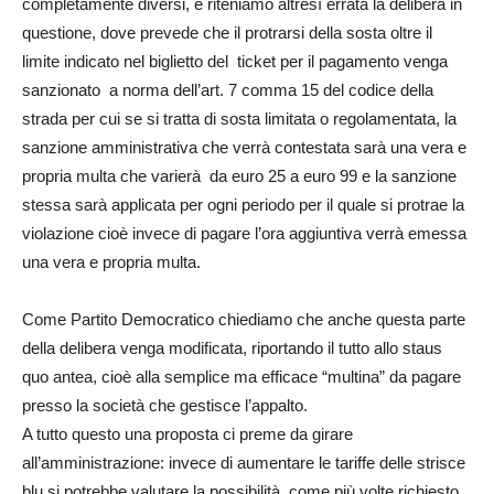
completamente diversi, e riteniamo altresì errata la delibera in
questione, dove prevede che il protrarsi della sosta oltre il
limite indicato nel biglietto del ticket per il pagamento venga
sanzionato a norma dell’art. 7 comma 15 del codice della
strada per cui se si tratta di sosta limitata o regolamentata, la
sanzione amministrativa che verrà contestata sarà una vera e
propria multa che varierà da euro 25 a euro 99 e la sanzione
stessa sarà applicata per ogni periodo per il quale si protrae la
violazione cioè invece di pagare l’ora aggiuntiva verrà emessa
una vera e propria multa.
Come Partito Democratico chiediamo che anche questa parte
della delibera venga modificata, riportando il tutto allo staus
quo antea, cioè alla semplice ma efficace “multina” da pagare
presso la società che gestisce l’appalto.
A tutto questo una proposta ci preme da girare
all’amministrazione: invece di aumentare le tariffe delle strisce
blu si potrebbe valutare la possibilità, come più volte richiesto