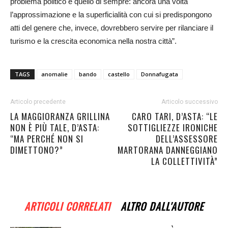
problema politico è quello di sempre: ancora una volta
l’approssimazione e la superficialità con cui si predispongono
atti del genere che, invece, dovrebbero servire per rilanciare il
turismo e la crescita economica nella nostra città”.
TAGS
anomalie
bando
castello
Donnafugata
Articolo precedente
Articolo successivo
LA MAGGIORANZA GRILLINA
CARO TARI, D’ASTA: “LE
NON È PIÙ TALE, D’ASTA:
SOTTIGLIEZZE IRONICHE
“MA PERCHÉ NON SI
DELL’ASSESSORE
DIMETTONO?”
MARTORANA DANNEGGIANO
LA COLLETTIVITÀ”
ARTICOLI CORRELATI
ALTRO DALL'AUTORE