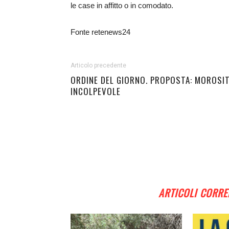
le case in affitto o in comodato.
Fonte retenews24
Articolo precedente
ORDINE DEL GIORNO. PROPOSTA: MOROSIT
INCOLPEVOLE
ARTICOLI CORRE