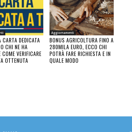
nti
Aggiornamenti
A CARTA DEDICATA
BONUS AGRICOLTURA FINO A
CO CHI NE HA
280MILA EURO, ECCO CHI
E COME VERIFICARE
POTRÀ FARE RICHIESTA E IN
TA OTTENUTA
QUALE MODO