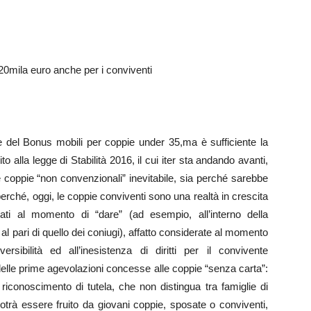
Futuro
e del Bonus mobili per coppie under 35,ma è sufficiente la
 alla legge di Stabilità 2016, il cui iter sta andando avanti,
le coppie “non convenzionali” inevitabile, sia perché sarebbe
perché, oggi, le coppie conviventi sono una realtà in crescita
ati al momento di “dare” (ad esempio, all’interno della
a al pari di quello dei coniugi), affatto considerate al momento
rsibilità ed all’inesistenza di diritti per il convivente
elle prime agevolazioni concesse alle coppie “senza carta”:
iconoscimento di tutela, che non distingua tra famiglie di
potrà essere fruito da giovani coppie, sposate o conviventi,