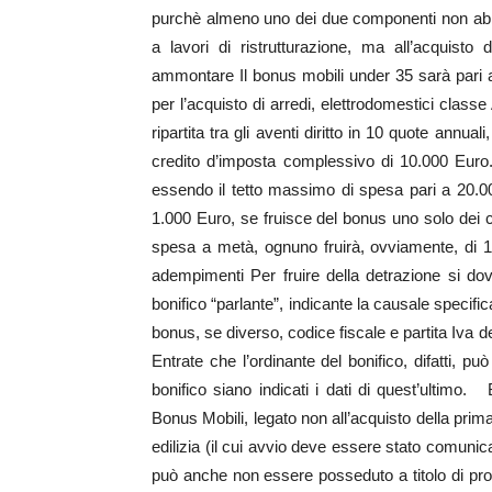
purchè almeno uno dei due componenti non abbi
a lavori di ristrutturazione, ma all’acquisto
ammontare Il bonus mobili under 35 sarà pari a
per l’acquisto di arredi, elettrodomestici class
ripartita tra gli aventi diritto in 10 quote ann
credito d’imposta complessivo di 10.000 Euro
essendo il tetto massimo di spesa pari a 20.000
1.000 Euro, se fruisce del bonus uno solo dei co
spesa a metà, ognuno fruirà, ovviamente, di 
adempimenti Per fruire della detrazione si dovr
bonifico “parlante”, indicante la causale specifica
bonus, se diverso, codice fiscale e partita Iva d
Entrate che l’ordinante del bonifico, difatti, pu
bonifico siano indicati i dati di quest’ultim
Bonus Mobili, legato non all’acquisto della prima
edilizia (il cui avvio deve essere stato comunica
può anche non essere posseduto a titolo di proprie