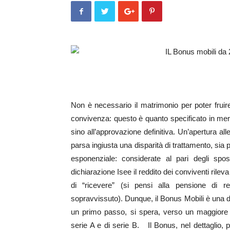
Non è necessario il matrimonio per poter fruir
convivenza: questo è quanto specificato in merito
sino all’approvazione definitiva. Un’apertura al
parsa ingiusta una disparità di trattamento, sia 
esponenziale: considerate al pari degli spos
dichiarazione Isee il reddito dei conviventi rilev
di “ricevere” (si pensi alla pensione di reve
sopravvissuto). Dunque, il Bonus Mobili è una d
un primo passo, si spera, verso un maggiore r
serie A e di serie B. Il Bonus, nel dettaglio, 