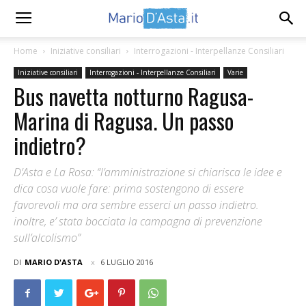
Home
Iniziative consiliari
Interrogazioni - Interpellanze Consiliari
Iniziative consiliari
Interrogazioni - Interpellanze Consiliari
Varie
Bus navetta notturno Ragusa-
Marina di Ragusa. Un passo
indietro?
D’Asta e La Rosa: “l’amministrazione si chiarisca le idee e
dica cosa vuole fare: prima sostengono di essere
favorevoli ma ora sembre esserci un passo indietro.
inoltre, e’ stata bocciata la campagna di prevenzione
sull’alcolismo”
DI
MARIO D'ASTA
6 LUGLIO 2016