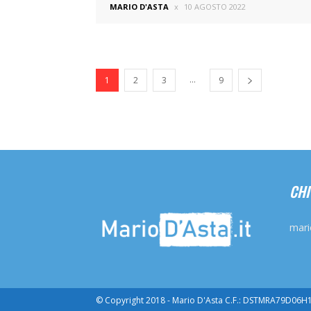
MARIO D'ASTA
10 AGOSTO 2022
...
1
2
3
9
CHI
mari
© Copyright 2018 - Mario D'Asta C.F.: DSTMRA79D06H16