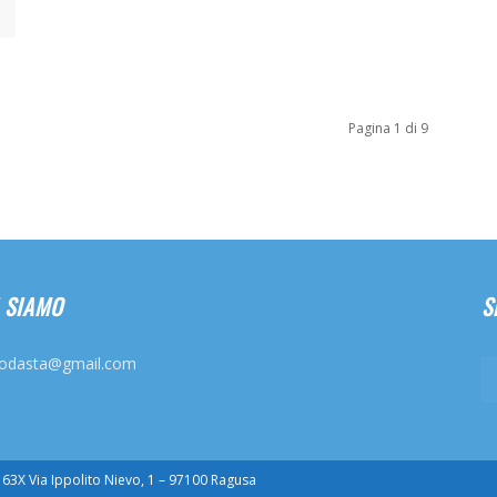
Pagina 1 di 9
 SIAMO
S
odasta@gmail.com
3X Via Ippolito Nievo, 1 – 97100 Ragusa