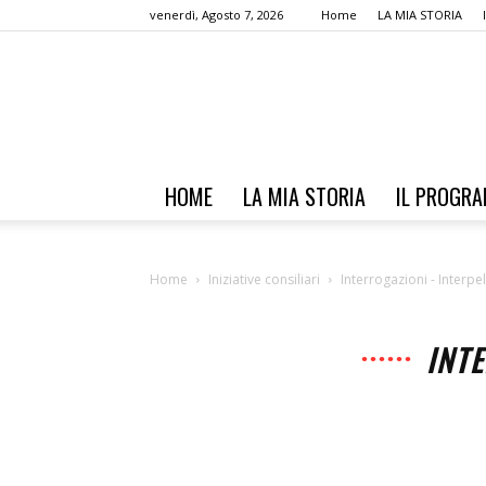
venerdì, Agosto 7, 2026
Home
LA MIA STORIA
HOME
LA MIA STORIA
IL PROGR
Home
Iniziative consiliari
Interrogazioni - Interpe
INTE