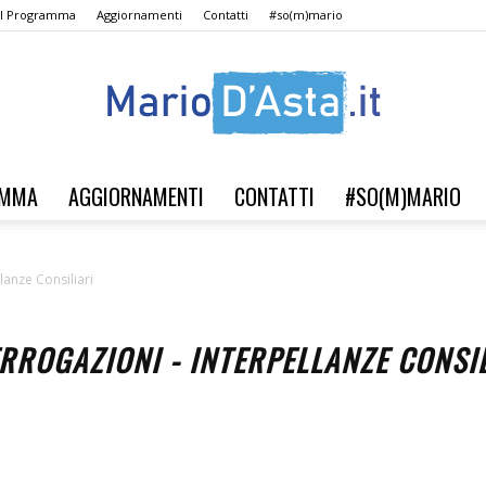
Il Programma
Aggiornamenti
Contatti
#so(m)mario
AMMA
AGGIORNAMENTI
CONTATTI
#SO(M)MARIO
Verso
llanze Consiliari
RROGAZIONI - INTERPELLANZE CONSI
il