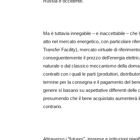
Russia e occidente.
Ma è tuttavia innegabile – e inaccettabile – che la
atto nel mercato energetico, con particolare rif
Transfer Facility), mercato virtuale di riferiment
conseguentemente il prezzo dell’energia elettrica
naturale o dal classico meccanismo della domanda
contratti con i quali le parti (produttori, distribut
termine per la consegna e il pagamento del be
genere si basano su aspettative differenti delle
presumendo che il bene acquistato aumenterà il 
contrario.
Attraverso i “futures”, imprese e istituzioni pian