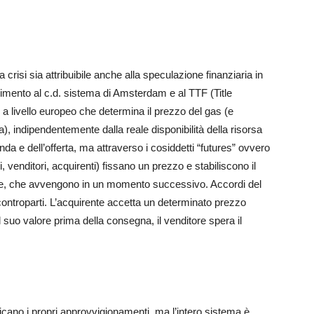
 crisi sia attribuibile anche alla speculazione finanziaria in
erimento al c.d. sistema di Amsterdam e al TTF (Title
o a livello europeo che determina il prezzo del gas (e
), indipendentemente dalla reale disponibilità della risorsa
 e dell’offerta, ma attraverso i cosiddetti “futures” ovvero
ori, venditori, acquirenti) fissano un prezzo e stabiliscono il
ne, che avvengono in un momento successivo. Accordi del
 controparti. L’acquirente accetta un determinato prezzo
suo valore prima della consegna, il venditore spera il
ificano i propri approvvigionamenti, ma l’intero sistema è