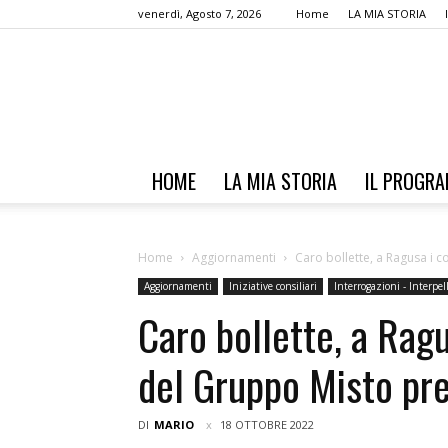
venerdì, Agosto 7, 2026
Home
LA MIA STORIA
HOME
LA MIA STORIA
IL PROGR
Home
Aggiornamenti
Caro bollette, a Ragusa i c
Aggiornamenti
Iniziative consiliari
Interrogazioni - Interpel
Caro bollette, a Ragu
del Gruppo Misto pr
DI
MARIO
18 OTTOBRE 2022