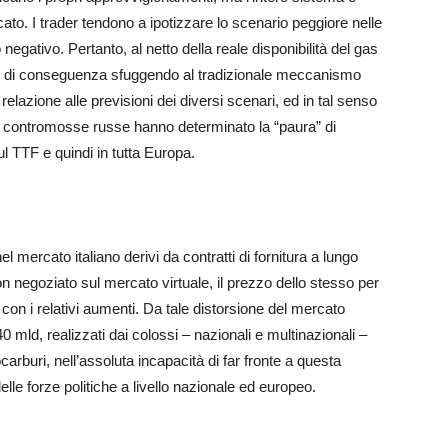
to. I trader tendono a ipotizzare lo scenario peggiore nelle
negativo. Pertanto, al netto della reale disponibilità del gas
to e di conseguenza sfuggendo al tradizionale meccanismo
 relazione alle previsioni dei diversi scenari, ed in tal senso
tive contromosse russe hanno determinato la “paura” di
l TTF e quindi in tutta Europa.
 mercato italiano derivi da contratti di fornitura a lungo
on negoziato sul mercato virtuale, il prezzo dello stesso per
con i relativi aumenti. Da tale distorsione del mercato
40 mld, realizzati dai colossi – nazionali e multinazionali –
carburi, nell’assoluta incapacità di far fronte a questa
e forze politiche a livello nazionale ed europeo.