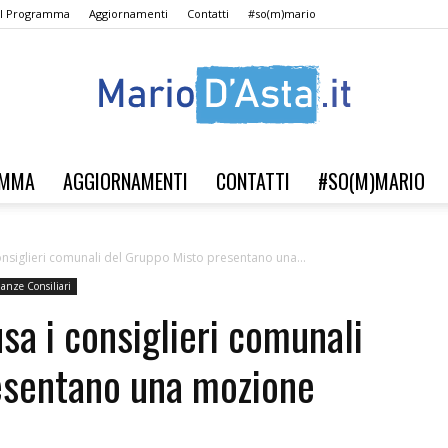
Il Programma
Aggiornamenti
Contatti
#so(m)mario
AMMA
AGGIORNAMENTI
CONTATTI
#SO(M)MARIO
Verso
onsiglieri comunali del Gruppo Misto presentano una...
lanze Consiliari
sa i consiglieri comunali
il
esentano una mozione