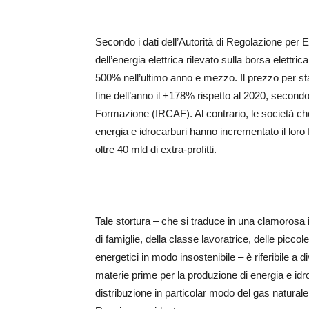
Secondo i dati dell’Autorità di Regolazione per 
dell’energia elettrica rilevato sulla borsa elett
500% nell’ultimo anno e mezzo. Il prezzo per s
fine dell’anno il +178% rispetto al 2020, secon
Formazione (IRCAF). Al contrario, le società che
energia e idrocarburi hanno incrementato il loro 
oltre 40 mld di extra-profitti.
Tale stortura – che si traduce in una clamorosa i
di famiglie, della classe lavoratrice, delle picco
energetici in modo insostenibile – è riferibile a 
materie prime per la produzione di energia e idro
distribuzione in particolar modo del gas naturale