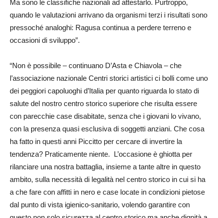
Ma sono le classifiche nazionali ad attestarlo. Purtroppo,
quando le valutazioni arrivano da organismi terzi i risultati sono
pressoché analoghi: Ragusa continua a perdere terreno e
occasioni di sviluppo”.
“Non è possibile – continuano D’Asta e Chiavola – che
l’associazione nazionale Centri storici artistici ci bolli come uno
dei peggiori capoluoghi d’Italia per quanto riguarda lo stato di
salute del nostro centro storico superiore che risulta essere
con parecchie case disabitate, senza che i giovani lo vivano,
con la presenza quasi esclusiva di soggetti anziani. Che cosa
ha fatto in questi anni Piccitto per cercare di invertire la
tendenza? Praticamente niente. L’occasione è ghiotta per
rilanciare una nostra battaglia, insieme a tante altre in questo
ambito, sulla necessità di legalità nel centro storico in cui si ha
a che fare con affitti in nero e case locate in condizioni pietose
dal punto di vista igienico-sanitario, volendo garantire con
questo non solo sicurezza al centro storico ma anche dignità a