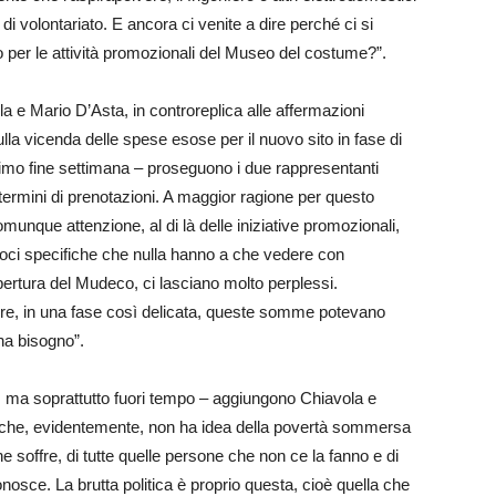
di volontariato. E ancora ci venite a dire perché ci si
o per le attività promozionali del Museo del costume?”.
la e Mario D’Asta, in controreplica alle affermazioni
lla vicenda delle spese esose per il nuovo sito in fase di
ossimo fine settimana – proseguono i due rappresentanti
in termini di prenotazioni. A maggior ragione per questo
omunque attenzione, al di là delle iniziative promozionali,
voci specifiche che nulla hanno a che vedere con
apertura del Mudeco, ci lasciano molto perplessi.
re, in una fase così delicata, queste somme potevano
 ha bisogno”.
, ma soprattutto fuori tempo – aggiungono Chiavola e
o che, evidentemente, non ha idea della povertà sommersa
he soffre, di tutte quelle persone che non ce la fanno e di
nosce. La brutta politica è proprio questa, cioè quella che