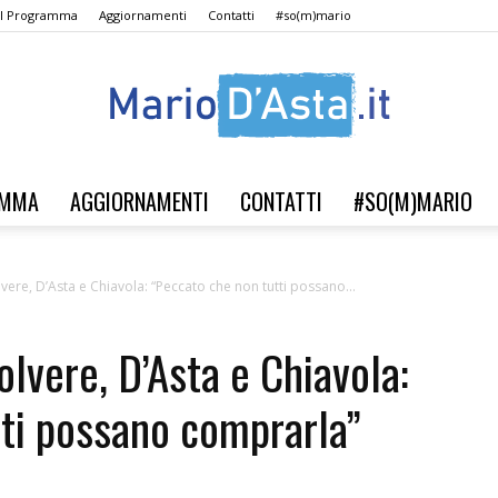
Il Programma
Aggiornamenti
Contatti
#so(m)mario
AMMA
AGGIORNAMENTI
CONTATTI
#SO(M)MARIO
Verso
vere, D’Asta e Chiavola: “Peccato che non tutti possano...
olvere, D’Asta e Chiavola:
il
ti possano comprarla”