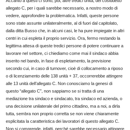
Accanto a questi ci sono, poi, altre tredici unità, del cosiddetto
allegato C, per i quali sarebbe necessario, a nostro modo di
vedere, approfondire la problematica. Infatti, queste persone
sono state assunte unilateralmente, al di fuori dal capitolato,
dalla ditta Busso che, in alcuni casi, le ha pure impiegate in altri
centri in cui espleta il proprio servizio. Ora, fermo restando la
legittima attesa di queste tredici persone di potere continuare a
lavorare nel settore, ci chiediamo come mai il sindaco abbia
inserito nel bando, in fase di espletamento, la previsione
secondo cui, in caso di turnover, cioè di collocamento a riposo
o di licenziamento delle 138 unità + 37, occorrerebbe attingere
alle 13 unità dell’allegato C. Non conosciamo la genesi di
questo “allegato C”, non sappiamo se si tratta di una
mediazione tra sindaco e sindacato, tra sindaco ed azienda, o
una decisione unilaterale del primo cittadino, ma a noi, a dirla
tutta, sembra non proprio corretta se non viene chiaramente
esplicitata la caratteristica dei lavoratori di questo allegato C.
Non si comprende, infatti, perché sarebbe necessario attingere