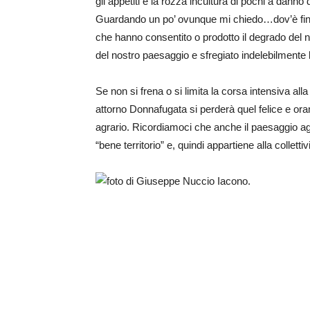
gli appetiti e la rozza incultura di pochi a danno di
Guardando un po’ ovunque mi chiedo…dov’è finit
che hanno consentito o prodotto il degrado del n
del nostro paesaggio e sfregiato indelebilmente l
Se non si frena o si limita la corsa intensiva alla 
attorno Donnafugata si perderà quel felice e ora
agrario. Ricordiamoci che anche il paesaggio agr
“bene territorio” e, quindi appartiene alla collettivi