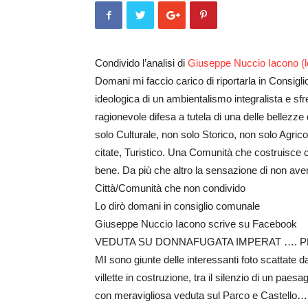
Condivido l’analisi di
Giuseppe Nuccio Iacono (le
Domani mi faccio carico di riportarla in Consig
ideologica di un ambientalismo integralista e sf
ragionevole difesa a tutela di una delle bellezz
solo Culturale, non solo Storico, non solo Agrico
citate, Turistico. Una Comunità che costruisce co
bene. Da più che altro la sensazione di non av
Città/Comunità che non condivido
Lo dirò domani in consiglio comunale
Giuseppe Nuccio Iacono scrive su Facebook
VEDUTA SU DONNAFUGATA IMPERAT ….
MI sono giunte delle interessanti foto scattate d
villette in costruzione, tra il silenzio di un paes
con meravigliosa veduta sul Parco e Castello… Se