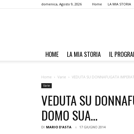
domenica, Agosto 9, 2026
Home
LA MIA STORIA
HOME
LA MIA STORIA
IL PROGR
Home
Varie
VEDUTA SU DONNAFUGATA IMPERAT
Varie
VEDUTA SU DONNAF
DOMO SUA…
DI
MARIO D'ASTA
17 GIUGNO 2014