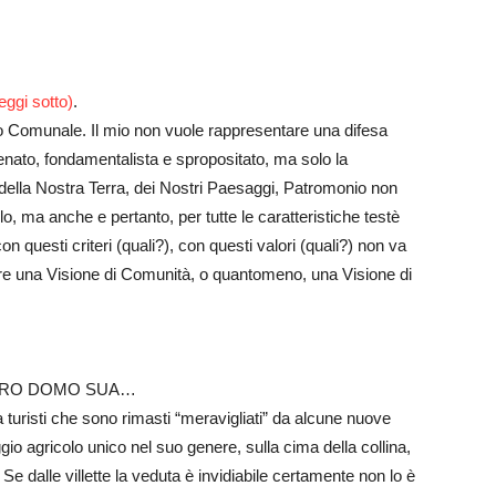
Futuro
ggi sotto)
.
lio Comunale. Il mio non vuole rappresentare una difesa
renato, fondamentalista e spropositato, ma
solo la
e della Nostra Terra, dei Nostri Paesaggi, Patromonio non
lo, ma anche e pertanto, per tutte le caratteristiche testè
n questi criteri (quali?), con questi valori (quali?) non va
ere una Visione di Comunità, o quantomeno, una Visione di
 PRO DOMO SUA…
a turisti che sono rimasti “meravigliati” da alcune nuove
aggio agricolo unico nel suo ge
nere, sulla cima della collina,
 dalle villette la veduta è invidiabile certamente non lo è