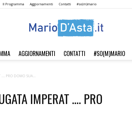
Il Programma
Aggiornamenti
Contatti
#so(m)mario
AMMA
AGGIORNAMENTI
CONTATTI
#SO(M)MARIO
Verso
 …. PRO DOMO SUA…
UGATA IMPERAT …. PRO
il