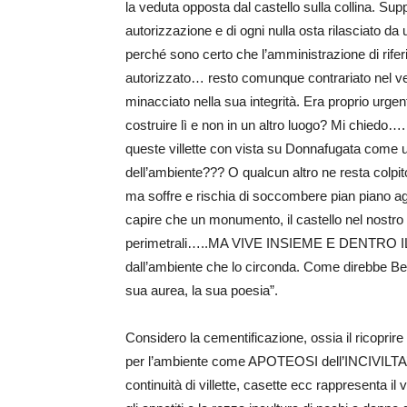
la veduta opposta dal castello sulla collina. Supp
autorizzazione e di ogni nulla osta rilasciato d
perché sono certo che l’amministrazione di rife
autorizzato… resto comunque contrariato nel vede
minacciato nella sua integrità. Era proprio urg
costruire lì e non in un altro luogo? Mi chiedo…
queste villette con vista su Donnafugata come u
dell’ambiente??? O qualcun altro ne resta colpit
ma soffre e rischia di soccombere pian piano agli
capire che un monumento, il castello nel nostro
perimetrali…..MA VIVE INSIEME E DENTRO IL
dall’ambiente che lo circonda. Come direbbe Ben
sua aurea, la sua poesia”.
Considero la cementificazione, ossia il ricoprire 
per l’ambiente come APOTEOSI dell’INCIVILTA’. E
continuità di villette, casette ecc rappresenta il