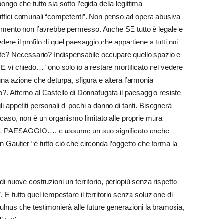
ongo che tutto sia sotto l’egida della legittima
a uffici comunali “competenti”. Non penso ad opera abusiva
rimento non l’avrebbe permesso. Anche SE tutto è legale e
re il profilo di quel paesaggio che appartiene a tutti noi
ente? Necessario? Indispensabile occupare quello spazio e
. E vi chiedo… “ono solo io a restare mortificato nel vedere
na azione che deturpa, sfigura e altera l’armonia
o?. Attorno al Castello di Donnafugata il paesaggio resiste
 appetiti personali di pochi a danno di tanti. Bisognerà
 caso, non è un organismo limitato alle proprie mura
 PAESAGGIO…. e assume un suo significato anche
 Gautier “è tutto ciò che circonda l’oggetto che forma la
di nuove costruzioni un territorio, perlopiù senza rispetto
 tutto quel tempestare il territorio senza soluzione di
 vulnus che testimonierà alle future generazioni la bramosia,