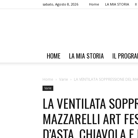
sabato, Agosto 8, 2026
Home
LA MIA STORIA
I
HOME
LA MIA STORIA
IL PROGR
Home
Varie
LA VENTILATA SOPPRESSIONE DEL MAZZ
Varie
LA VENTILATA SOPP
MAZZARELLI ART FES
D’ASTA, CHIAVOLA E