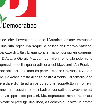
ioè che l’investimento che l’Amministrazione comunale
una sua logica ma segue la politica dell’improvvisazione,
alazzo di Città”. E’ quanto affermano i consiglieri comunali
o D’Asta e Giorgio Massari, con riferimento alle polemiche
oppressione della quarta edizione del Mazzarelli Art Festival
ndo solo per un attimo da parte – dicono Chiavola, D’Asta e
e, il giovane artista di casa nostra Antonio Carnemolla, che
scire a dare dignità ad un percorso che, soprattutto in momenti
tunnel, non possiamo non ribadire i concetti che avevamo già
cuni, troppo poco per altri. Ma, soprattutto, non si ha chiara
Natale si predilige una linea, a Carnevale un’altra, in estate