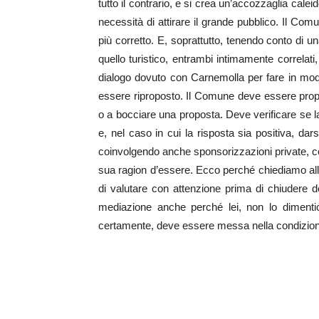
tutto il contrario, e si crea un’accozzaglia cal
necessità di attirare il grande pubblico. Il Co
più corretto. E, soprattutto, tenendo conto di u
quello turistico, entrambi intimamente correlati
dialogo dovuto con Carnemolla per fare in modo 
essere riproposto. Il Comune deve essere propo
o a bocciare una proposta. Deve verificare se la
e, nel caso in cui la risposta sia positiva, dars
coinvolgendo anche sponsorizzazioni private, co
sua ragion d’essere. Ecco perché chiediamo al
di valutare con attenzione prima di chiudere d
mediazione anche perché lei, non lo dimentich
certamente, deve essere messa nella condizione 