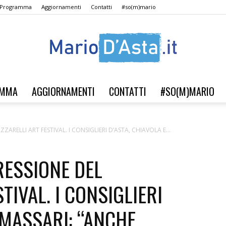
l Programma
Aggiornamenti
Contatti
#so(m)mario
AMMA
AGGIORNAMENTI
CONTATTI
#SO(M)MARIO
Verso
ARELLI ART FESTIVAL. I CONSIGLIERI D’ASTA, CHIAVOLA E...
RESSIONE DEL
il
TIVAL. I CONSIGLIERI
 MASSARI: “ANCHE