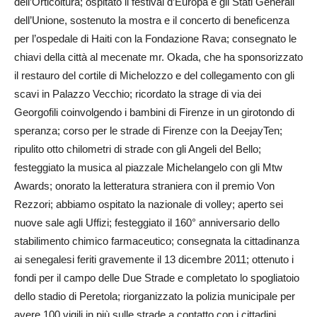
dell’Orticoltura; ospitato il festival d’Europa e gli Stati Generali
dell’Unione, sostenuto la mostra e il concerto di beneficenza
per l’ospedale di Haiti con la Fondazione Rava; consegnato le
chiavi della città al mecenate mr. Okada, che ha sponsorizzato
il restauro del cortile di Michelozzo e del collegamento con gli
scavi in Palazzo Vecchio; ricordato la strage di via dei
Georgofili coinvolgendo i bambini di Firenze in un girotondo di
speranza; corso per le strade di Firenze con la DeejayTen;
ripulito otto chilometri di strade con gli Angeli del Bello;
festeggiato la musica al piazzale Michelangelo con gli Mtw
Awards; onorato la letteratura straniera con il premio Von
Rezzori; abbiamo ospitato la nazionale di volley; aperto sei
nuove sale agli Uffizi; festeggiato il 160° anniversario dello
stabilimento chimico farmaceutico; consegnata la cittadinanza
ai senegalesi feriti gravemente il 13 dicembre 2011; ottenuto i
fondi per il campo delle Due Strade e completato lo spogliatoio
dello stadio di Peretola; riorganizzato la polizia municipale per
avere 100 vigili in più sulle strade a contatto con i cittadini,