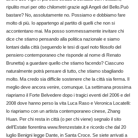
ripulito muri per otto chilometri grazie agli Angeli del Bello.Può
bastare? No, assolutamente no. Possiamo e dobbiamo fare
molto di più. Io appartengo al partito di quelli che non si
accontentano mai. Ma posso sommessamente invitare chi
dice che stiamo pensando alla politica nazionale e siamo
lontani dalla città (seguendo le tesi di quel noto filosofo del
pensiero contemporaneo che risponde al nome di Renato
Brunetta) a guardare quello che stiamo facendo? Ciascuno
naturalmente potrà pensare di tutto, che stiamo sbagliando
molto. Ma credo sia difficile sostenere che la città sia ferma. Il
meglio deve ancora venire, comunque. La settimana prossima
riapriamo il Forte Belvedere dopo i tragici eventi del 2006 e del
2008 dove hanno perso la vita Luca Raso e Veronica Locatelli:
lo riapriamo con un artista contemporaneo cinese, Zhang
Huan. Per chi resta in città (o per chi viene) segnalo il sito
dell’Estate fiorentina www.firenzestate.it e ricordo che dal 20
luglio Benigni legge Dante, in Santa Croce. Se siete arrivati a