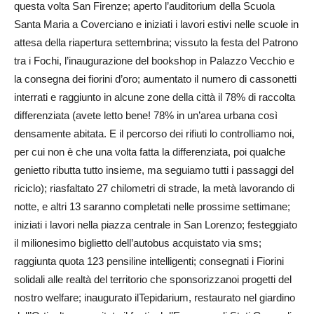
questa volta San Firenze; aperto l’auditorium della Scuola
Santa Maria a Coverciano e iniziati i lavori estivi nelle scuole in
attesa della riapertura settembrina; vissuto la festa del Patrono
tra i Fochi, l’inaugurazione del bookshop in Palazzo Vecchio e
la consegna dei fiorini d’oro; aumentato il numero di cassonetti
interrati e raggiunto in alcune zone della città il 78% di raccolta
differenziata (avete letto bene! 78% in un’area urbana così
densamente abitata. E il percorso dei rifiuti lo controlliamo noi,
per cui non è che una volta fatta la differenziata, poi qualche
genietto ributta tutto insieme, ma seguiamo tutti i passaggi del
riciclo); riasfaltato 27 chilometri di strade, la metà lavorando di
notte, e altri 13 saranno completati nelle prossime settimane;
iniziati i lavori nella piazza centrale in San Lorenzo; festeggiato
il milionesimo biglietto dell’autobus acquistato via sms;
raggiunta quota 123 pensiline intelligenti; consegnati i Fiorini
solidali alle realtà del territorio che sponsorizzanoi progetti del
nostro welfare; inaugurato ilTepidarium, restaurato nel giardino