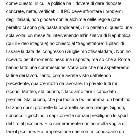
come questo, in cui la politica ha il dovere di dare risposte
concrete, nette, verificabili. Il PD deve affrontare i problemi
degli italiani, non giocare con le alchimie delle regole (che
peraltro ci sono già, basta applicarle!). Ho parlato di questo una
sola volta, un mese fa: intervenendo all’iniziativa di Repubblica
(qui il video integrale) ho chiesto al “traghettatore” Epifani di
fissare la data del congresso (Guglielmo #fissaladata). Non ho
ricevuto per il momento nessuna risposta, ma so che a Roma
hanno fatto una commissione. Vorrà dire che noi aspetteremo
la fine dei lavori. Tanto, come avrete visto dall’elenco
precedente, qua c’è molto da lavorare. In privato tutti mi
dicono: Matteo, stai buono, ti facciamo fare il candidato
premier. Stai buono, che poi tocca a te. Insomma: un bambino
bizzoso cui si promette la caramella se non piange. Signori,
conosco il giochino: i capicorrente romani prediligono lo sport
del tiro al piccione. E io sinceramente non ho molta voglia di
fare il piccione. Ho l’impressione che non mi conoscano un