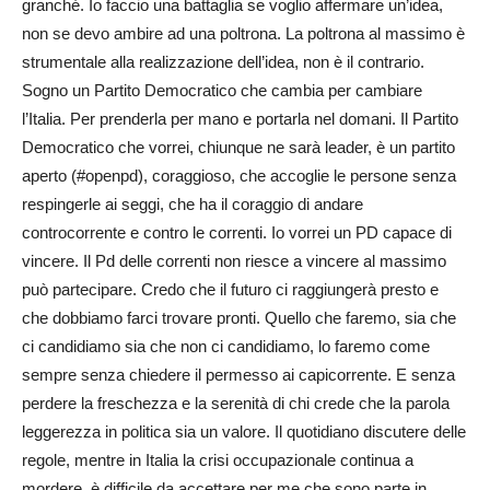
granché. Io faccio una battaglia se voglio affermare un’idea,
non se devo ambire ad una poltrona. La poltrona al massimo è
strumentale alla realizzazione dell’idea, non è il contrario.
Sogno un Partito Democratico che cambia per cambiare
l’Italia. Per prenderla per mano e portarla nel domani. Il Partito
Democratico che vorrei, chiunque ne sarà leader, è un partito
aperto (#openpd), coraggioso, che accoglie le persone senza
respingerle ai seggi, che ha il coraggio di andare
controcorrente e contro le correnti. Io vorrei un PD capace di
vincere. Il Pd delle correnti non riesce a vincere al massimo
può partecipare. Credo che il futuro ci raggiungerà presto e
che dobbiamo farci trovare pronti. Quello che faremo, sia che
ci candidiamo sia che non ci candidiamo, lo faremo come
sempre senza chiedere il permesso ai capicorrente. E senza
perdere la freschezza e la serenità di chi crede che la parola
leggerezza in politica sia un valore. Il quotidiano discutere delle
regole, mentre in Italia la crisi occupazionale continua a
mordere, è difficile da accettare per me che sono parte in