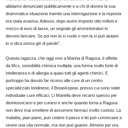
abbiamo denunciato pubblicamente e a chi di dovere la sua
drammatica situazione tramite una interrogazione e la risposta
era stata evasiva. Adesso, dopo avere imposto otto milioni e
mezzo di euro di tasse, un segnale gli amministratori lo
devono lanciare. Se poi non la si vuole o non la si può aiutare
lo si dica senza giri di parole”.
Questa ragazza, che oggi vive a Marina di Ragusa, è affetta
da Mcs, sensibilità chimica multipla: una forma molto forte di
intolleranza e di allergia a quasi tutti gli agenti chimici. E
purtroppo ha dovuto far ricorso alle cure di un centro
specializzato londinese, il Breaskspear, presso cui sono state
individuate cure efficaci. Lì Mariella deve recarsi spesso per
disintossicarsi e per curarsi e anche quando torna a Ragusa
non deve mai smettere di assumere farmaci molto costosi. La
malattia, pian piano, può cedere il passo e lei può cominciare a
vivere una vita normale, ma non può guarire. Almeno per ora.