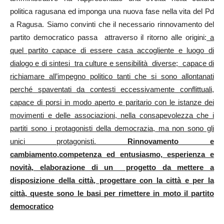
politica ragusana ed imponga una nuova fase nella vita del Pd
a Ragusa. Siamo convinti che il necessario rinnovamento del
partito democratico passa attraverso il ritorno alle origini:
a
quel partito capace di essere casa accogliente e luogo di
dialogo e di sintesi tra culture e sensibilità diverse; capace di
richiamare all’impegno politico tanti che si sono allontanati
perché spaventati da contesti eccessivamente conflittuali,
capace di porsi in modo aperto e paritario con le istanze dei
movimenti e delle associazioni, nella consapevolezza che i
partiti sono i protagonisti della democrazia, ma non sono gli
unici protagonisti.
Rinnovamento e
cambiamento,competenza ed entusiasmo, esperienza e
novità, elaborazione di un progetto da mettere a
disposizione della città, progettare con la città e per la
città, queste sono le basi per rimettere in moto il partito
democratico