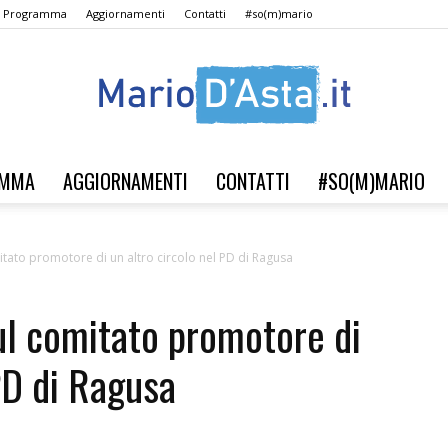
Il Programma
Aggiornamenti
Contatti
#so(m)mario
AMMA
AGGIORNAMENTI
CONTATTI
#SO(M)MARIO
Verso
ato promotore di un altro circolo nel PD di Ragusa
l comitato promotore di
il
PD di Ragusa