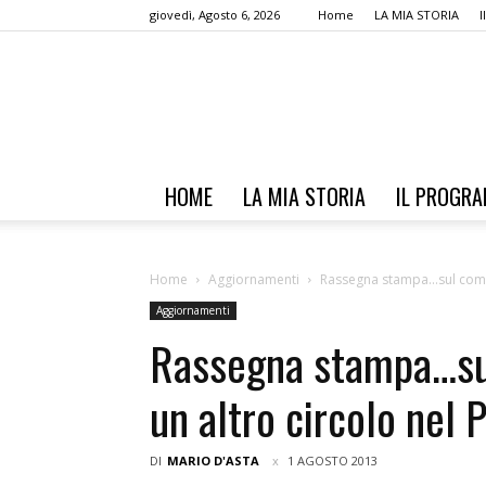
giovedì, Agosto 6, 2026
Home
LA MIA STORIA
HOME
LA MIA STORIA
IL PROGR
Home
Aggiornamenti
Rassegna stampa…sul comit
Aggiornamenti
Rassegna stampa…su
un altro circolo nel 
DI
MARIO D'ASTA
1 AGOSTO 2013