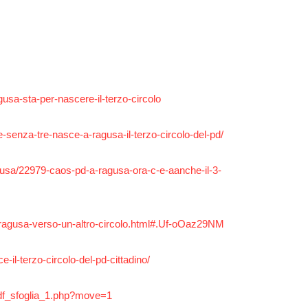
Futuro
gusa-sta-per-nascere-il-terzo-circolo
e-senza-tre-nasce-a-ragusa-il-terzo-circolo-del-pd/
/ragusa/22979-caos-pd-a-ragusa-ora-c-e-aanche-il-3-
pd-ragusa-verso-un-altro-circolo.html#.Uf-oOaz29NM
-il-terzo-circolo-del-pd-cittadino/
e/pdf_sfoglia_1.php?move=1