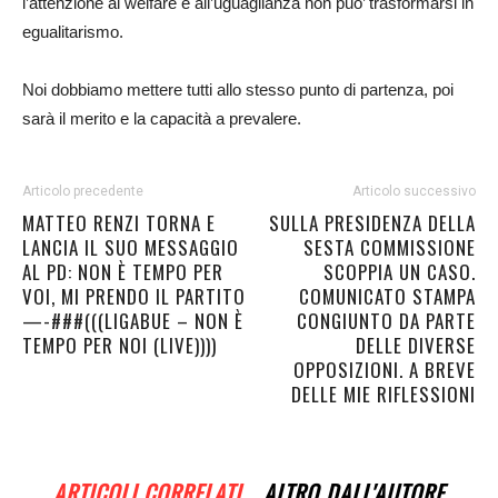
l’attenzione al welfare e all’uguaglianza non puo’ trasformarsi in
egualitarismo.
Noi dobbiamo mettere tutti allo stesso punto di partenza, poi
sarà il merito e la capacità a prevalere.
Articolo precedente
Articolo successivo
MATTEO RENZI TORNA E
SULLA PRESIDENZA DELLA
LANCIA IL SUO MESSAGGIO
SESTA COMMISSIONE
AL PD: NON È TEMPO PER
SCOPPIA UN CASO.
VOI, MI PRENDO IL PARTITO
COMUNICATO STAMPA
—-###(((LIGABUE – NON È
CONGIUNTO DA PARTE
TEMPO PER NOI (LIVE))))
DELLE DIVERSE
OPPOSIZIONI. A BREVE
DELLE MIE RIFLESSIONI
ARTICOLI CORRELATI
ALTRO DALL'AUTORE