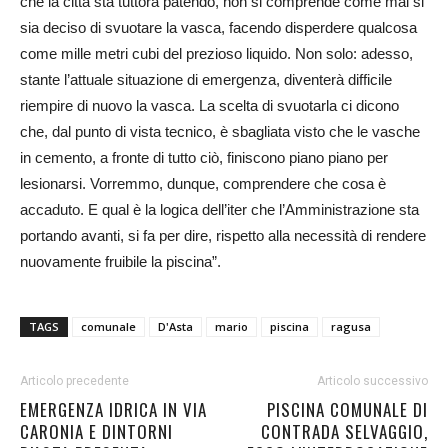
che la città sta tuttora patendo, non si comprende come mai si
sia deciso di svuotare la vasca, facendo disperdere qualcosa
come mille metri cubi del prezioso liquido. Non solo: adesso,
stante l’attuale situazione di emergenza, diventerà difficile
riempire di nuovo la vasca. La scelta di svuotarla ci dicono
che, dal punto di vista tecnico, è sbagliata visto che le vasche
in cemento, a fronte di tutto ciò, finiscono piano piano per
lesionarsi. Vorremmo, dunque, comprendere che cosa è
accaduto. E qual è la logica dell’iter che l’Amministrazione sta
portando avanti, si fa per dire, rispetto alla necessità di rendere
nuovamente fruibile la piscina”.
TAGS
comunale
D'Asta
mario
piscina
ragusa
Articolo precedente
Articolo successivo
EMERGENZA IDRICA IN VIA
PISCINA COMUNALE DI
CARONIA E DINTORNI
CONTRADA SELVAGGIO,